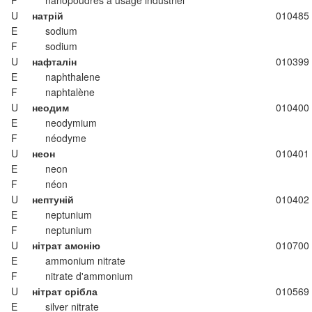
F
nanopoudres à usage industriel
U
натрій
010485
E
sodium
F
sodium
U
нафталін
010399
E
naphthalene
F
naphtalène
U
неодим
010400
E
neodymium
F
néodyme
U
неон
010401
E
neon
F
néon
U
нептуній
010402
E
neptunium
F
neptunium
U
нітрат амонію
010700
E
ammonium nitrate
F
nitrate d'ammonium
U
нітрат срібла
010569
E
silver nitrate