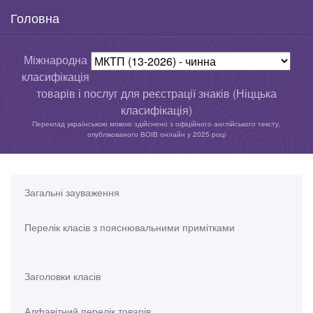
Головна
Міжнародна
класифікація
товарів і послуг для реєстрації знаків (Ніццька
класифікація)
Переклад українською мовою здійснено з офіційного англійського тексту,
опублікованого ВОІВ онлайн у 2025 році
Загальні зауваження
Перелік класів з пояснювальними примітками
Заголовки класів
Алфавітний перелік товарів