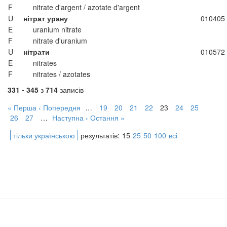
F
nitrate d'argent / azotate d'argent
U
нітрат урану
010405
E
uranium nitrate
F
nitrate d'uranium
U
нітрати
010572
E
nitrates
F
nitrates / azotates
331 - 345
з
714
записів
« Перша
‹ Попередня
…
19
20
21
22
23
24
25
26
27
…
Наступна ›
Остання »
тільки українською
результатів:
15
25
50
100
всі