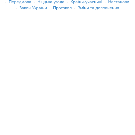
·
Передмова
·
Ніццька угода
·
Країни-учасниці
·
Настанови
·
Закон України
·
Протокол
·
Зміни та доповнення