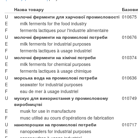
Назва товару
Базови
U
молочні ферменти для харчової промисловості
010675
E
milk ferments for the food industry
F
ferments lactiques pour l'industrie alimentaire
U
молочні ферменти на промислові потреби
010676
E
milk ferments for industrial purposes
F
ferments lactiques à usage industriel
U
молочні ферменти на хімічні потреби
010374
E
milk ferments for chemical purposes
F
ferments lactiques à usage chimique
U
морська вода на промислові потреби
010636
E
seawater for industrial purposes
F
eau de mer à usage industriel
U
мускус для використання у промисловому
010749
виробництві
E
musk for use in manufacture
F
musc utilisé au cours d'opérations de fabrication
U
нанопорошки на промислові потреби
010717
E
nanopowders for industrial purposes