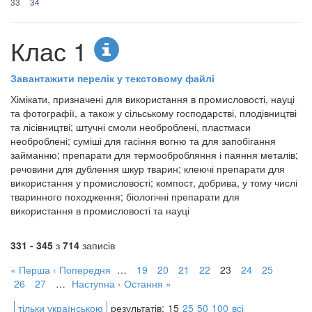
33
34
Клас 1
Завантажити перелік у текстовому файлі
Хімікати, призначені для використання в промисловості, науці
та фотографії, а також у сільському господарстві, плодівництві
та лісівництві; штучні смоли необроблені, пластмаси
необроблені; суміші для гасіння вогню та для запобігання
займанню; препарати для термообробляння і паяння металів;
речовини для дублення шкур тварин; клеючі препарати для
використання у промисловості; компост, добрива, у тому числі
тваринного походження; біологічні препарати для
використання в промисловості та науці
331 - 345
з
714
записів
« Перша
‹ Попередня
…
19
20
21
22
23
24
25
26
27
…
Наступна ›
Остання »
тільки українською
результатів:
15
25
50
100
всі