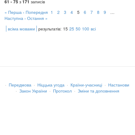
61 - 75
з
171
записів
« Перша
‹ Попередня
1
2
3
4
5
6
7
8
9
…
Наступна ›
Остання »
всіма мовами
результатів:
15
25
50
100
всі
·
Передмова
·
Ніццька угода
·
Країни-учасниці
·
Настанови
·
Закон України
·
Протокол
·
Зміни та доповнення