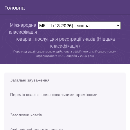
Головна
Міжнародна
класифікація
товарів і послуг для реєстрації знаків (Ніццька
класифікація)
Переклад українською мовою здійснено з офіційного англійського тексту,
опублікованого ВОІВ онлайн у 2025 році
Загальні зауваження
Перелік класів з пояснювальними примітками
Заголовки класів
Алфавітний перелік товарів