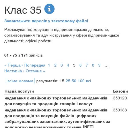
Клас 35
Завантажити перелік у текстовому файлі
Рекламування; керування підприємницькою діяльністю,
організовування та адміністрування у сфері підприємницької
діяльності; офісні роботи
61 - 75
з
171
записів
« Перша
‹ Попередня
1
2
3
4
5
6
7
8
9
…
Наступна ›
Остання »
всіма мовами
результатів:
15
25
50
100
всі
Назва послуги
Базови
надавання онлайнових торговельних майданчиків
350120
для покупців та продавців товарів і послуг
надавання онлайнових торговельних майданчиків
350188
для продавців та покупців файлів цифрових
зображувальних завантажних, аутентифікованих за
допомогою невзаємозамінних токенів [NFT]