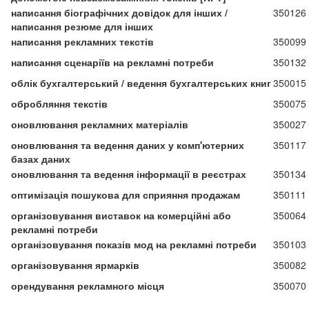
написання біографічних довідок для інших /
350126
написання резюме для інших
написання рекламних текстів
350099
написання сценаріїв на рекламні потреби
350132
облік бухгалтерський / ведення бухгалтерських книг
350015
обробляння текстів
350075
оновлювання рекламних матеріалів
350027
оновлювання та ведення даних у комп'ютерних
350117
базах даних
оновлювання та ведення інформації в реєстрах
350134
оптимізація пошукова для сприяння продажам
350111
організовування виставок на комерційні або
350064
рекламні потреби
організовування показів мод на рекламні потреби
350103
організовування ярмарків
350082
орендування рекламного місця
350070