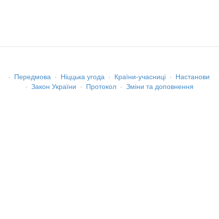
·
Передмова
·
Ніццька угода
·
Країни-учасниці
·
Настанови
·
Закон України
·
Протокол
·
Зміни та доповнення