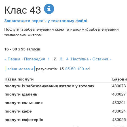
Клас 43
Завантажити перелік у текстовому файлі
Послуги із забезпечування їжею та напоями; забезпечування
тимчасовим житлом
16 - 30
з
53
записів
« Перша
‹ Попередня
1
2
3
4
Наступна ›
Остання »
всіма мовами
результатів:
15
25
50
100
всі
Назва послуги
Базови
послуги із забезпечування житлом у готелях
430073
послуги їдалень
430027
послуги кальянних
430201
послуги кафе
430024
послуги кафетеріїв
430025