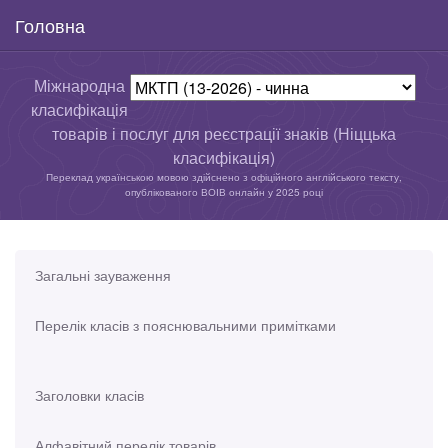
Головна
Міжнародна
класифікація
товарів і послуг для реєстрації знаків (Ніццька
класифікація)
Переклад українською мовою здійснено з офіційного англійського тексту,
опублікованого ВОІВ онлайн у 2025 році
Загальні зауваження
Перелік класів з пояснювальними примітками
Заголовки класів
Алфавітний перелік товарів