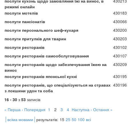
послуги кухонь щодо замовляння їжі на винос, в
430213
режимі онлайн
послуги мотелів
430183
послуги пансіонатів
430066
послуги персонального шеф-кухаря
430200
послуги притулків для тварин
430203
послуги ресторанів
430102
послуги ресторанів самообслуговування
430107
послуги ресторанів щодо забезпечування їжею на
430209
винос
послуги ресторанів японської кухні
430195
послуги ресторанів, що спеціалізуються на стравах
430196
з локшини удон та соба
16 - 30
з
53
записів
« Перша
‹ Попередня
1
2
3
4
Наступна ›
Остання »
всіма мовами
результатів:
15
25
50
100
всі