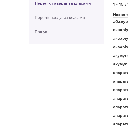
Перелік товарів за класами
1 - 15
з
Назва 
Перелік послуг за класами
абажур
акварі
Пошук
акваріу
акваріу
акумул
акумул
апарат
апарат
апарат
апарат
апарат
апарат
апарат