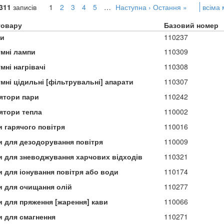
311
записів
1
2
3
4
5
…
Наступна ›
Остання »
всіма
товару
Базовий номер
и
110237
умні лампи
110309
мні нагрівачі
110308
мні цідильні [фільтрувальні] апарати
110307
ятори пари
110242
ятори тепла
110002
и гарячого повітря
110016
и для дезодорування повітря
110009
и для зневоджування харчових відходів
110321
и для іонування повітря або води
110174
и для очищання олій
110277
и для пряження [жарення] кави
110066
и для смагнення
110271