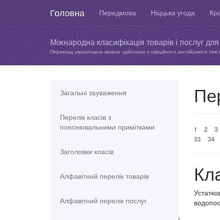
Головна
Передмова
Ніццька угода
Кра
Міжнародна класифікація товарів і послуг для 
Переклад українською мовою здійснено з офіційного англійського текс
Пер
Загальні зауваження
Перелік класів з
пояснювальними примітками
1
2
3
33
34
Заголовки класів
Кл
Алфавітний перелік товарів
Устатко
Алфавітний перелік послуг
водопос