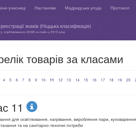
їни-учасниці
Настанови
Мадридська угода
Протокол
реєстрації знаків (Ніццька класифікація)
ту, опублікованого ВОІВ он-лайн у 2015 році
елік товарів за класами
4
5
6
7
8
9
10
11
12
13
14
15
16
17
18
19
20
ас 11
вання для освітлювання, нагрівання, виробляння пари, куховаренн
тачання та на санітарно-технічні потреби