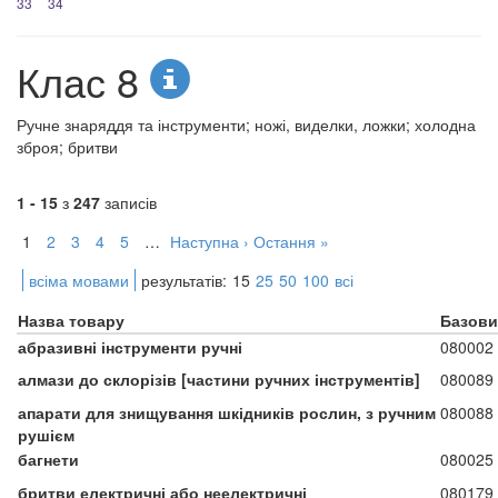
33
34
Клас 8
Ручне знаряддя та інструменти; ножі, виделки, ложки; холодна
зброя; бритви
1 - 15
з
247
записів
1
2
3
4
5
…
Наступна ›
Остання »
всіма мовами
результатів:
15
25
50
100
всі
Назва товару
Базови
абразивні інструменти ручні
080002
алмази до склорізів [частини ручних інструментів]
080089
апарати для знищування шкідників рослин, з ручним
080088
рушієм
багнети
080025
бритви електричні або неелектричні
080179