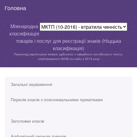
Головна
Міжнародна
класифікація
товарів і послуг для реєстрації знаків (Ніццька
класифікація)
Переклад українською мовою здійснено з офіційного англійського тексту,
опублікованого ВОІВ он-лайн у 2015 році
Загальні зауваження
Перелік класів з пояснювальними примітками
Заголовки класів
Алфавітний перелік товарів