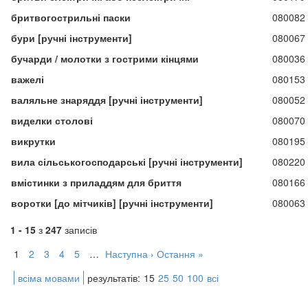
бритвогострильні паски
080082
бури [ручні інструменти]
080067
бучарди / молотки з гострими кінцями
080036
важелі
080153
валяльне знаряддя [ручні інструменти]
080052
виделки столові
080070
викрутки
080195
вила сільськогосподарські [ручні інструменти]
080220
вмістинки з приладдям для бриття
080166
воротки [до мітчиків] [ручні інструменти]
080063
1 - 15
з
247
записів
1
2
3
4
5
…
Наступна ›
Остання »
всіма мовами
результатів:
15
25
50
100
всі