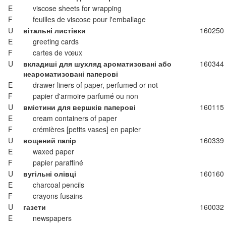
E
viscose sheets for wrapping
F
feuilles de viscose pour l'emballage
U
вітальні листівки
160250
E
greeting cards
F
cartes de vœux
U
вкладиші для шухляд ароматизовані або
160344
неароматизовані паперові
E
drawer liners of paper, perfumed or not
F
papier d'armoire parfumé ou non
U
вмістини для вершків паперові
160115
E
cream containers of paper
F
crémières [petits vases] en papier
U
вощений папір
160339
E
waxed paper
F
papier paraffiné
U
вугільні олівці
160160
E
charcoal pencils
F
crayons fusains
U
газети
160032
E
newspapers