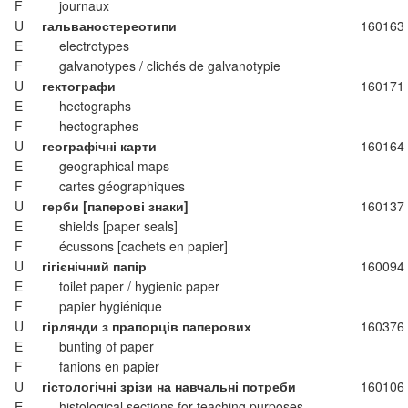
F
journaux
U
гальваностереотипи
160163
E
electrotypes
F
galvanotypes / clichés de galvanotypie
U
гектографи
160171
E
hectographs
F
hectographes
U
географічні карти
160164
E
geographical maps
F
cartes géographiques
U
герби [паперові знаки]
160137
E
shields [paper seals]
F
écussons [cachets en papier]
U
гігієнічний папір
160094
E
toilet paper / hygienic paper
F
papier hygiénique
U
гірлянди з прапорців паперових
160376
E
bunting of paper
F
fanions en papier
U
гістологічні зрізи на навчальні потреби
160106
E
histological sections for teaching purposes