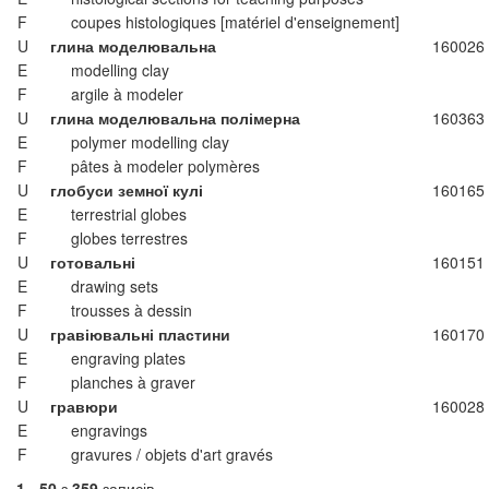
F
coupes histologiques [matériel d'enseignement]
U
глина моделювальна
160026
E
modelling clay
F
argile à modeler
U
глина моделювальна полімерна
160363
E
polymer modelling clay
F
pâtes à modeler polymères
U
глобуси земної кулі
160165
E
terrestrial globes
F
globes terrestres
U
готовальні
160151
E
drawing sets
F
trousses à dessin
U
гравіювальні пластини
160170
E
engraving plates
F
planches à graver
U
гравюри
160028
E
engravings
F
gravures / objets d'art gravés
1 - 50
з
359
записів