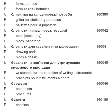
E
forms, printed
F
formulaires / formules
U
блискітки на канцелярські потреби
160389
E
glitter for stationery purposes
F
paillettes pour la papeterie
U
блокноти [канцелярські товари]
160042
E
pads [stationery]
F
blocs [papeterie]
U
блокноти для креслення та малювання
160041
E
drawing pads
F
blocs à dessin
U
браслети на зап'ястки для утримування
160045
письмового приладдя
E
wristbands for the retention of writing instruments
F
bracelets pour instruments à écrire
U
брошури
160046
E
pamphlets
F
brochures
U
буклети
160189
E
booklets