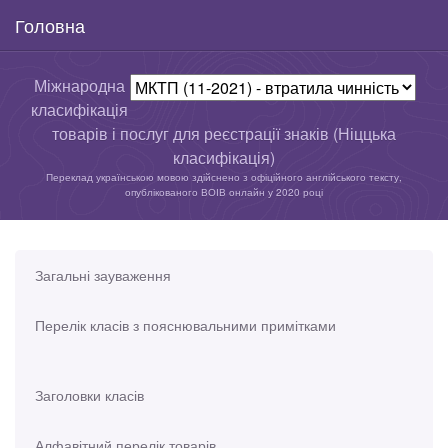
Головна
Міжнародна
класифікація
товарів і послуг для реєстрації знаків (Ніццька
класифікація)
Переклад українською мовою здійснено з офіційного англійського тексту,
опублікованого ВОІВ онлайн у 2020 році
Загальні зауваження
Перелік класів з пояснювальними примітками
Заголовки класів
Алфавітний перелік товарів