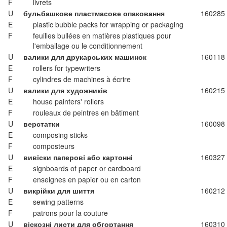
F
livrets
U
бульбашкове пластмасове опаковання
160285
E
plastic bubble packs for wrapping or packaging
F
feuilles bullées en matières plastiques pour
l'emballage ou le conditionnement
U
валики для друкарських машинок
160118
E
rollers for typewriters
F
cylindres de machines à écrire
U
валики для художників
160215
E
house painters' rollers
F
rouleaux de peintres en bâtiment
U
верстатки
160098
E
composing sticks
F
composteurs
U
вивіски паперові або картонні
160327
E
signboards of paper or cardboard
F
enseignes en papier ou en carton
U
викрійки для шиття
160212
E
sewing patterns
F
patrons pour la couture
U
віскозні листи для обгортання
160310