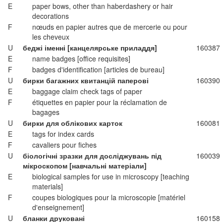
E
paper bows, other than haberdashery or hair
decorations
F
nœuds en papier autres que de mercerie ou pour
les cheveux
U
беджі іменні [канцелярське приладдя]
160387
E
name badges [office requisites]
F
badges d'identification [articles de bureau]
U
бирки багажних квитанцій паперові
160390
E
baggage claim check tags of paper
F
étiquettes en papier pour la réclamation de
bagages
U
бирки для облікових карток
160081
E
tags for index cards
F
cavaliers pour fiches
U
біологічні зразки для досліджувань під
160039
мікроскопом [навчальні матеріали]
E
biological samples for use in microscopy [teaching
materials]
F
coupes biologiques pour la microscopie [matériel
d'enseignement]
U
бланки друковані
160158