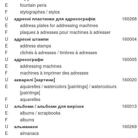
E
fountain pens
F
stylographes / stylos
U
адресні пластинки для адресографів
160268
E
address plates for addressing machines
F
plaques à adresses pour machines à adresser
U
адресні штампи
160004
E
address stamps
F
clichés à adresses / timbres à adresses
U
адресографи
160005
E
addressing machines
F
machines à imprimer des adresses
U
акварелі [картини]
160020
E
aquarelles / watercolors [paintings] / watercolours
[paintings]
F
aquarelles
U
альбоми / альбоми для вирізок
160013
E
albums / scrapbooks
F
albums
U
альманахи
160269
E
almanacs