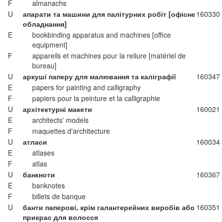
F
almanachs
U
апарати та машини для палітурних робіт [офісне
160330
обладнання]
E
bookbinding apparatus and machines [office
equipment]
F
appareils et machines pour la reliure [matériel de
bureau]
U
аркуші паперу для малювання та каліграфії
160347
E
papers for painting and calligraphy
F
papiers pour la peinture et la calligraphie
U
архітектурні макети
160021
E
architects' models
F
maquettes d'architecture
U
атласи
160034
E
atlases
F
atlas
U
банкноти
160367
E
banknotes
F
billets de banque
U
банти паперові, крім галантерейних виробів або
160351
прикрас для волосся