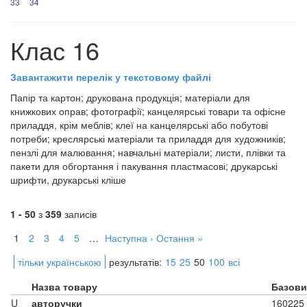
33
34
Клас 16
Завантажити перелік у текстовому файлі
Папір та картон; друкована продукція; матеріали для
книжкових оправ; фотографії; канцелярські товари та офісне
приладдя, крім меблів; клеї на канцелярські або побутові
потреби; креслярські матеріали та приладдя для художників;
пензлі для малювання; навчальні матеріали; листи, плівки та
пакети для обгортання і пакування пластмасові; друкарські
шрифти, друкарські кліше
1 - 50
з
359
записів
1
2
3
4
5
…
Наступна ›
Остання »
тільки українською
результатів:
15
25
50
100
всі
Назва товару
Базови
U
авторучки
160225