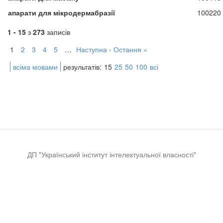
апарати для мікродермабразії
100220
1 - 15
з
273
записів
1
2
3
4
5
…
Наступна ›
Остання »
всіма мовами
результатів:
15
25
50
100
всі
ДП "Український інститут інтелектуальної власності"