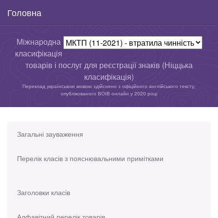
Головна
Міжнародна
класифікація
товарів і послуг для реєстрації знаків (Ніццька
класифікація)
Переклад українською мовою здійснено з офіційного англійського тексту,
опублікованого ВОІВ онлайн у 2020 році
Загальні зауваження
Перелік класів з пояснювальними примітками
Заголовки класів
Алфавітний перелік товарів