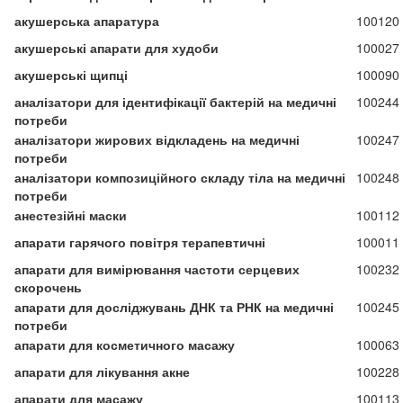
акушерська апаратура
100120
акушерські апарати для худоби
100027
акушерські щипці
100090
аналізатори для ідентифікації бактерій на медичні
100244
потреби
аналізатори жирових відкладень на медичні
100247
потреби
аналізатори композиційного складу тіла на медичні
100248
потреби
анестезійні маски
100112
апарати гарячого повітря терапевтичні
100011
апарати для вимірювання частоти серцевих
100232
скорочень
апарати для досліджувань ДНК та РНК на медичні
100245
потреби
апарати для косметичного масажу
100063
апарати для лікування акне
100228
апарати для масажу
100113