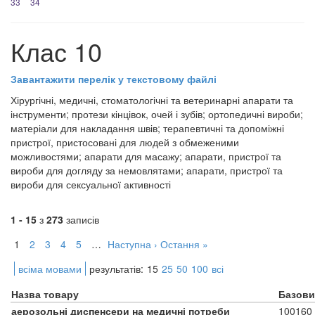
33
34
Клас 10
Завантажити перелік у текстовому файлі
Хірургічні, медичні, стоматологічні та ветеринарні апарати та
інструменти; протези кінцівок, очей і зубів; ортопедичні вироби;
матеріали для накладання швів; терапевтичні та допоміжні
пристрої, пристосовані для людей з обмеженими
можливостями; апарати для масажу; апарати, пристрої та
вироби для догляду за немовлятами; апарати, пристрої та
вироби для сексуальної активності
1 - 15
з
273
записів
1
2
3
4
5
…
Наступна ›
Остання »
всіма мовами
результатів:
15
25
50
100
всі
Назва товару
Базови
аерозольні диспенсери на медичні потреби
100160