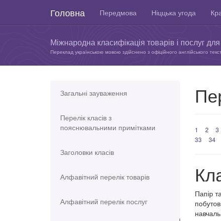
Головна
Передмова
Ніццька угода
Кра
Міжнародна класифікація товарів і послуг для 
Переклад українською мовою здійснено з офіційного англійського текс
Пер
Загальні зауваження
Перелік класів з
пояснювальними примітками
1
2
3
33
34
Заголовки класів
Кл
Алфавітний перелік товарів
Папір т
Алфавітний перелік послуг
побутов
навчаль