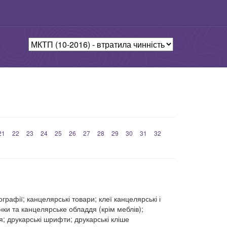
21
22
23
24
25
26
27
28
29
30
31
32
рафії; канцелярські товари; клеї канцелярські і
нки та канцелярське обладдя (крім меблів);
я; друкарські шрифти; друкарські кліше