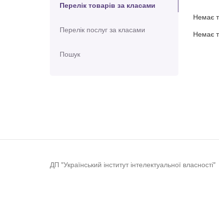
Перелік товарів за класами
Немає т
Перелік послуг за класами
Немає т
Пошук
ДП "Український інститут інтелектуальної власності"