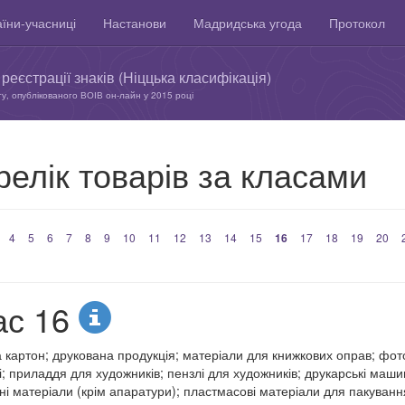
їни-учасниці
Настанови
Мадридська угода
Протокол
реєстрації знаків (Ніццька класифікація)
ту, опублікованого ВОІВ он-лайн у 2015 році
елік товарів за класами
4
5
6
7
8
9
10
11
12
13
14
15
16
17
18
19
20
ас 16
а картон; друкована продукція; матеріали для книжкових оправ; фотог
і; приладдя для художників; пензлі для художників; друкарські маши
ні матеріали (крім апаратури); пластмасові матеріали для пакуванн