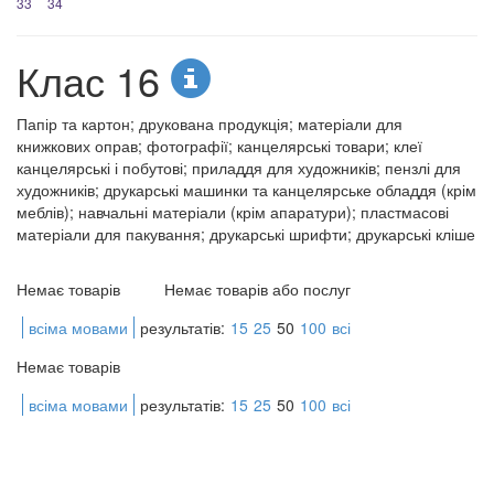
33
34
Клас 16
Папір та картон; друкована продукція; матеріали для
книжкових оправ; фотографії; канцелярські товари; клеї
канцелярські і побутові; приладдя для художників; пензлі для
художників; друкарські машинки та канцелярське обладдя (крім
меблів); навчальні матеріали (крім апаратури); пластмасові
матеріали для пакування; друкарські шрифти; друкарські кліше
Немає товарів
Немає товарів або послуг
всіма мовами
результатів:
15
25
50
100
всі
Немає товарів
всіма мовами
результатів:
15
25
50
100
всі