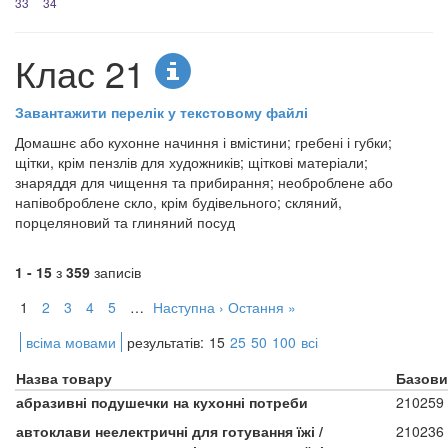
33
34
Клас 21
Завантажити перелік у текстовому файлі
Домашнє або кухонне начиння і вмістини; гребені і губки;
щітки, крім пензлів для художників; щіткові матеріали;
знаряддя для чищення та прибирання; необроблене або
напівоброблене скло, крім будівельного; скляний,
порцеляновий та глиняний посуд
1 - 15
з
359
записів
1
2
3
4
5
…
Наступна ›
Остання »
всіма мовами
результатів:
15
25
50
100
всі
Назва товару
Базови
абразивні подушечки на кухонні потреби
210259
автоклави неелектричні для готування їжі /
210236