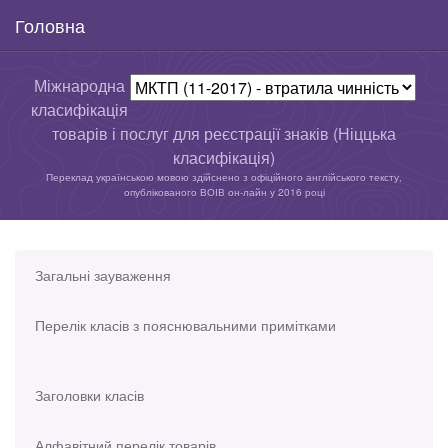
Головна
Міжнародна
класифікація
товарів і послуг для реєстрації знаків (Ніццька
класифікація)
Переклад українською мовою здійснено з офіційного англійського тексту,
опублікованого ВОІВ он-лайн у 2016 році
Загальні зауваження
Перелік класів з пояснювальними примітками
Заголовки класів
Алфавітний перелік товарів