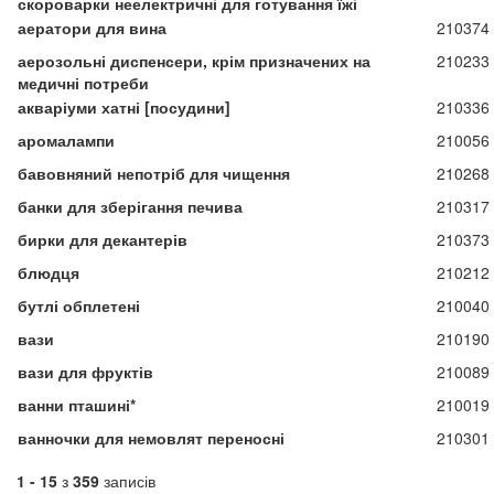
скороварки неелектричні для готування їжі
аератори для вина
210374
аерозольні диспенсери, крім призначених на
210233
медичні потреби
акваріуми хатні [посудини]
210336
аромалампи
210056
бавовняний непотріб для чищення
210268
банки для зберігання печива
210317
бирки для декантерів
210373
блюдця
210212
бутлі обплетені
210040
вази
210190
вази для фруктів
210089
ванни пташині*
210019
ванночки для немовлят переносні
210301
1 - 15
з
359
записів