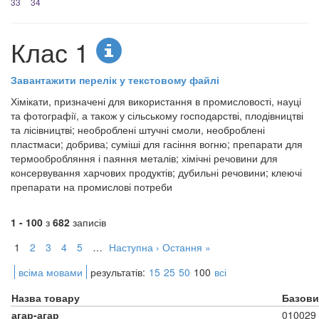
33
34
Клас 1
Завантажити перелік у текстовому файлі
Хімікати, призначені для використання в промисловості, науці
та фотографії, а також у сільському господарстві, плодівництві
та лісівництві; необроблені штучні смоли, необроблені
пластмаси; добрива; суміші для гасіння вогню; препарати для
термообробляння і паяння металів; хімічні речовини для
консервування харчових продуктів; дубильні речовини; клеючі
препарати на промислові потреби
1 - 100
з
682
записів
1
2
3
4
5
…
Наступна ›
Остання »
всіма мовами
результатів:
15
25
50
100
всі
Назва товару
Базови
агар-агар
010029