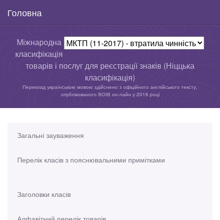
Головна
Міжнародна
класифікація
товарів і послуг для реєстрації знаків (Ніццька
класифікація)
Переклад українською мовою здійснено з офіційного англійського тексту,
опублікованого ВОІВ он-лайн у 2016 році
Загальні зауваження
Перелік класів з пояснювальними примітками
Заголовки класів
Алфавітний перелік товарів