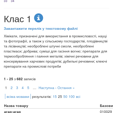
33
34
Клас 1
Завантажити перелік у текстовому файлі
Хімікати, призначені для використання в промисловості, науці
та фотографії, а також у сільському господарстві, плодівництві
та лісівництві; необроблені штучні смоли, необроблені
пластмаси; добрива; суміші для гасіння вогню; препарати для
термообробляння і паяння металів; хімічні речовини для
консервування харчових продуктів; дубильні речовини; клеючі
препарати на промислові потреби
1 - 25
з
682
записів
1
2
3
4
5
…
Наступна ›
Остання »
всіма мовами
результатів:
15
25
50
100
всі
Назва товару
Базови
агар-агар
010029