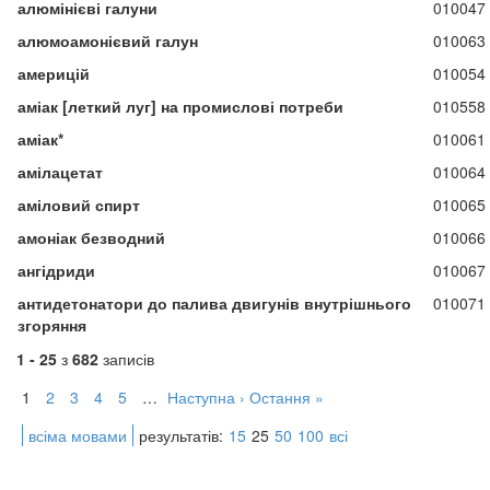
алюмінієві галуни
010047
алюмоамонієвий галун
010063
америцій
010054
аміак [леткий луг] на промислові потреби
010558
аміак*
010061
амілацетат
010064
аміловий спирт
010065
амоніак безводний
010066
ангідриди
010067
антидетонатори до палива двигунів внутрішнього
010071
згоряння
1 - 25
з
682
записів
1
2
3
4
5
…
Наступна ›
Остання »
всіма мовами
результатів:
15
25
50
100
всі