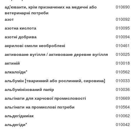
ад'юванти, крім призначених на медичні або
010690
ветеринарні потреби
азот
010092
азотна кислота
010095
азотні добрива
010094
акрилові смоли необроблені
010461
активоване вугілля / активоване деревне вугілля
010025
актиній
010018
алкалоїди*
010562
альбумін [тваринний або рослинний, сировина]
010033
альбумінізований папір
010036
альгінати для харчової промисловості
010669
альгінати на промислові потреби
010564
альдегідаміак
010062
альдегіди*
010042