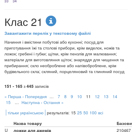
33
34
Клас 21
Завантажити перелік у текстовому файлі
Начиння і вмістини побутові або кухонні; посуд для
приготування їжі та столові прибори, крім виделок, ножів та
ложок; гребені і губки; щітки, крім пензлів для малювання;
матеріали для виготовляння щіток; знаряддя для чищення та
прибирання; скло необроблене або напівоброблене, крім
будівельного скла; скляний, порцеляновий та глиняний посуд
151 - 165
з
445
записів
« Перша
‹ Попередня
…
7
8
9
10
11
12
13
14
15
…
Наступна ›
Остання »
тільки українською
результатів:
15
25
50
100
всі
Назва товару
Базови
U
ложки для джемів
210467