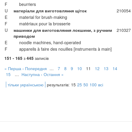
F
beurriers
U
матеріали для виготовляння щіток
210054
E
material for brush-making
F
matériaux pour la brosserie
U
машинки для виготовляння локшини, з ручним
210327
приводом
E
noodle machines, hand-operated
F
appareils à faire des nouilles [instruments à main]
151 - 165
з
445
записів
« Перша
‹ Попередня
…
7
8
9
10
11
12
13
14
15
…
Наступна ›
Остання »
тільки українською
результатів:
15
25
50
100
всі