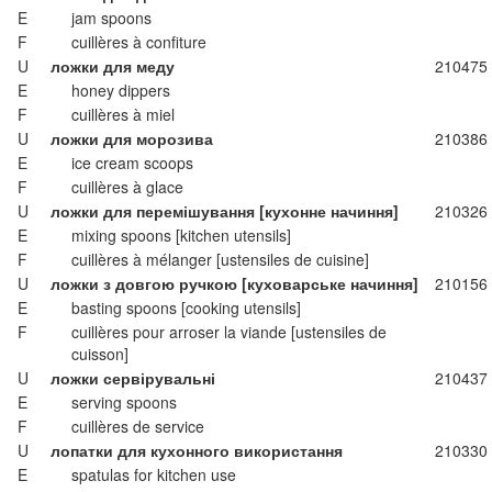
E
jam spoons
F
cuillères à confiture
U
ложки для меду
210475
E
honey dippers
F
cuillères à miel
U
ложки для морозива
210386
E
ice cream scoops
F
cuillères à glace
U
ложки для перемішування [кухонне начиння]
210326
E
mixing spoons [kitchen utensils]
F
cuillères à mélanger [ustensiles de cuisine]
U
ложки з довгою ручкою [куховарське начиння]
210156
E
basting spoons [cooking utensils]
F
cuillères pour arroser la viande [ustensiles de
cuisson]
U
ложки сервірувальні
210437
E
serving spoons
F
cuillères de service
U
лопатки для кухонного використання
210330
E
spatulas for kitchen use