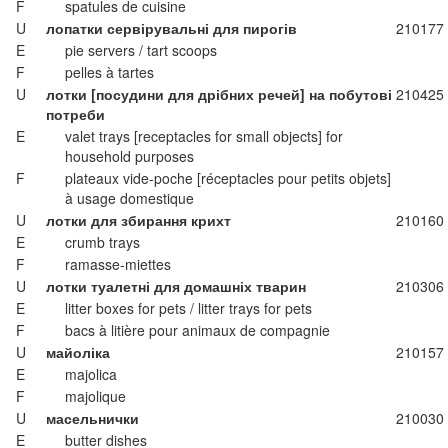
F
spatules de cuisine
U
лопатки сервірувальні для пирогів
210177
E
pie servers / tart scoops
F
pelles à tartes
U
лотки [посудини для дрібних речей] на побутові
210425
потреби
E
valet trays [receptacles for small objects] for
household purposes
F
plateaux vide-poche [réceptacles pour petits objets]
à usage domestique
U
лотки для збирання крихт
210160
E
crumb trays
F
ramasse-miettes
U
лотки туалетні для домашніх тварин
210306
E
litter boxes for pets / litter trays for pets
F
bacs à litière pour animaux de compagnie
U
майоліка
210157
E
majolica
F
majolique
U
масельнички
210030
E
butter dishes