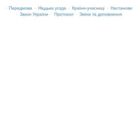
·
Передмова
·
Ніццька угода
·
Країни-учасниці
·
Настанови
·
Закон України
·
Протокол
·
Зміни та доповнення