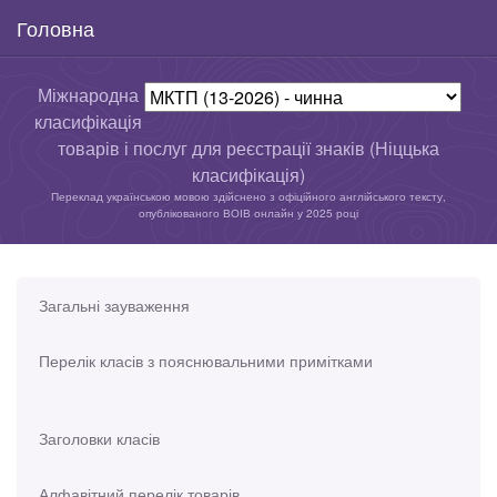
Головна
Міжнародна
класифікація
товарів і послуг для реєстрації знаків (Ніццька
класифікація)
Переклад українською мовою здійснено з офіційного англійського тексту,
опублікованого ВОІВ онлайн у 2025 році
Загальні зауваження
Перелік класів з пояснювальними примітками
Заголовки класів
Алфавітний перелік товарів