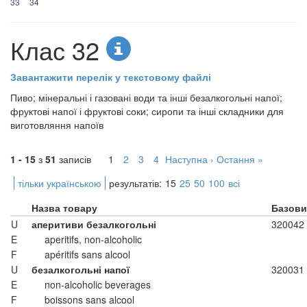
33
34
Клас 32
Завантажити перелік у текстовому файлі
Пиво; мінеральні і газовані води та інші безалкогольні напої;
фруктові напої і фруктові соки; сиропи та інші складники для
виготовляння напоїв
1 - 15
з
51
записів
1
2
3
4
Наступна ›
Остання »
тільки українською
результатів:
15
25
50
100
всі
Назва товару
Базови
U
аперитиви безалкогольні
320042
E
aperitifs, non-alcoholic
F
apéritifs sans alcool
U
безалкогольні напої
320031
E
non-alcoholic beverages
F
boissons sans alcool