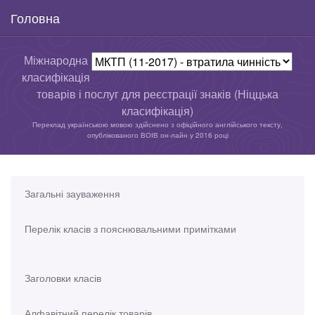
Головна
Міжнародна
класифікація
товарів і послуг для реєстрації знаків (Ніццька
класифікація)
Переклад українською мовою здійснено з офіційного англійського тексту,
опублікованого ВОІВ он-лайн у 2016 році
Загальні зауваження
Перелік класів з пояснювальними примітками
Заголовки класів
Алфавітний перелік товарів