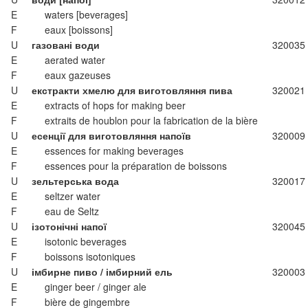
E
waters [beverages]
F
eaux [boissons]
U
газовані води
320035
E
aerated water
F
eaux gazeuses
U
екстракти хмелю для виготовляння пива
320021
E
extracts of hops for making beer
F
extraits de houblon pour la fabrication de la bière
U
есенції для виготовляння напоїв
320009
E
essences for making beverages
F
essences pour la préparation de boissons
U
зельтерська вода
320017
E
seltzer water
F
eau de Seltz
U
ізотонічні напої
320045
E
isotonic beverages
F
boissons isotoniques
U
імбирне пиво / імбирний ель
320003
E
ginger beer / ginger ale
F
bière de gingembre