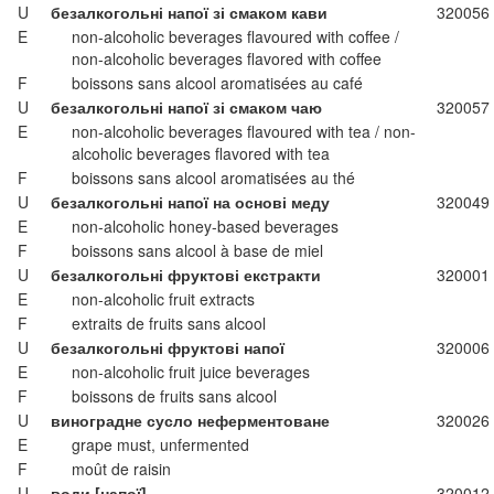
U
безалкогольні напої зі смаком кави
320056
E
non-alcoholic beverages flavoured with coffee /
non-alcoholic beverages flavored with coffee
F
boissons sans alcool aromatisées au café
U
безалкогольні напої зі смаком чаю
320057
E
non-alcoholic beverages flavoured with tea / non-
alcoholic beverages flavored with tea
F
boissons sans alcool aromatisées au thé
U
безалкогольні напої на основі меду
320049
E
non-alcoholic honey-based beverages
F
boissons sans alcool à base de miel
U
безалкогольні фруктові екстракти
320001
E
non-alcoholic fruit extracts
F
extraits de fruits sans alcool
U
безалкогольні фруктові напої
320006
E
non-alcoholic fruit juice beverages
F
boissons de fruits sans alcool
U
виноградне сусло неферментоване
320026
E
grape must, unfermented
F
moût de raisin
U
води [напої]
320012