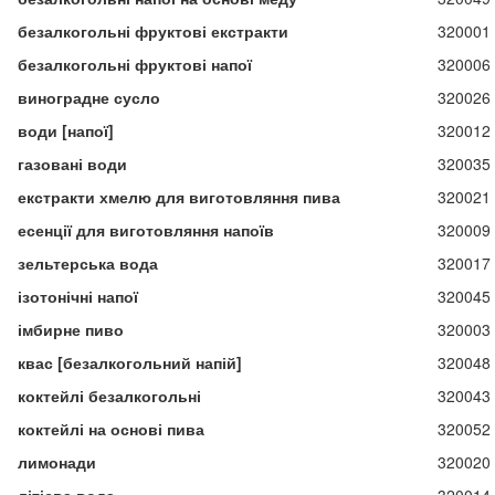
безалкогольні фруктові екстракти
320001
безалкогольні фруктові напої
320006
виноградне сусло
320026
води [напої]
320012
газовані води
320035
екстракти хмелю для виготовляння пива
320021
есенції для виготовляння напоїв
320009
зельтерська вода
320017
ізотонічні напої
320045
імбирне пиво
320003
квас [безалкогольний напій]
320048
коктейлі безалкогольні
320043
коктейлі на основі пива
320052
лимонади
320020