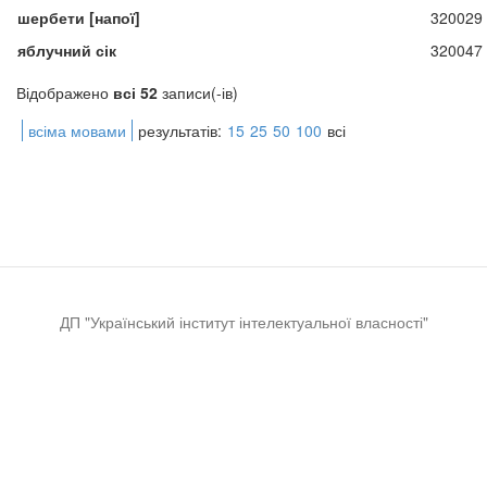
шербети [напої]
320029
яблучний сік
320047
Відображено
всі 52
записи(-ів)
всіма мовами
результатів:
15
25
50
100
всі
ДП "Український інститут інтелектуальної власності"