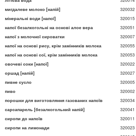
літієва вода
320014
мигдалеве молоко [напій]
320032
мінеральні води [напої]
320015
напої безалкогольні на основі алое вера
320051
напої з молочної сироватки
320007
напої на основі рису, крім замінників молока
320055
напої на основі сої, крім замінників молока
320053
овочеві соки [напої]
320022
оршад [напій]
320027
пивне сусло
320005
пиво
320002
порошки для виготовляння газованих напоїв
320034
сарсапарель [безалкогольний напій]
320041
сиропи до напоїв
320011
сиропи на лимонади
320023