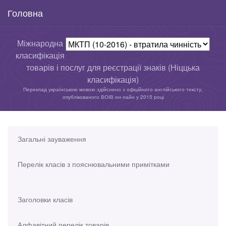
Головна
Міжнародна
класифікація
товарів і послуг для реєстрації знаків (Ніццька
класифікація)
Переклад українською мовою здійснено з офіційного англійського тексту,
опублікованого ВОІВ он-лайн у 2015 році
Загальні зауваження
Перелік класів з пояснювальними примітками
Заголовки класів
Алфавітний перелік товарів