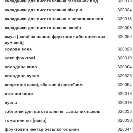
складники для виготовляння газованих вод
320013
складники для виготовляння лікерів
320024
складники для виготовляння мінеральних вод
320016
складники для виготовляння напоїв
320008
смузі [напої на основі фруктових або овочевих
320050
сумішей]
содова вода
320028
соки фруктові
320010
солодове пиво
320004
солодове сусло
320025
спортивні напої, збагачені протеїном
320054
столові води
320018
сусла
320019
таблетки для виготовляння газованих напоїв
320033
томатний сік [напій]
320030
фруктовий нектар безалкогольний
320044