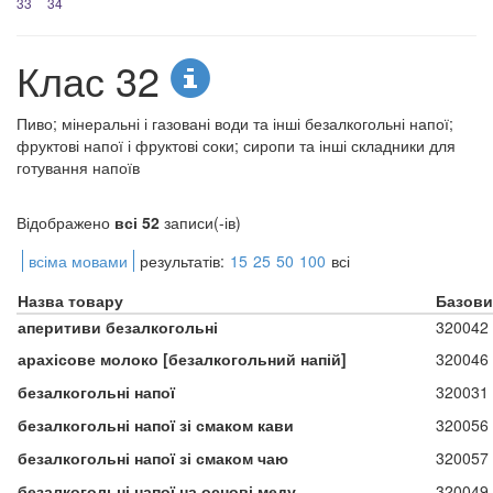
33
34
Клас 32
Пиво; мінеральні і газовані води та інші безалкогольні напої;
фруктові напої і фруктові соки; сиропи та інші складники для
готування напоїв
Відображено
всі 52
записи(-ів)
всіма мовами
результатів:
15
25
50
100
всі
Назва товару
Базови
аперитиви безалкогольні
320042
арахісове молоко [безалкогольний напій]
320046
безалкогольні напої
320031
безалкогольні напої зі смаком кави
320056
безалкогольні напої зі смаком чаю
320057
безалкогольні напої на основі меду
320049