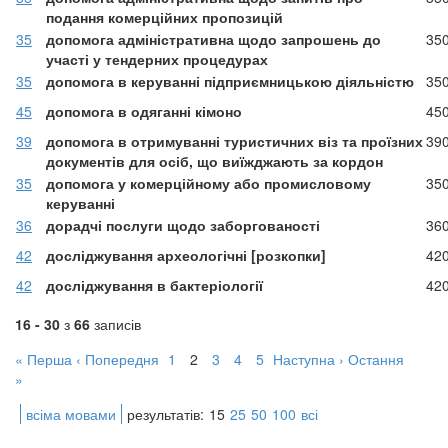
подання комерційних пропозицій
35
допомога адміністративна щодо запрошень до
35
участі у тендерних процедурах
35
допомога в керуванні підприємницькою діяльністю
35
45
допомога в одяганні кімоно
45
39
допомога в отримуванні туристичних віз та проїзних
39
документів для осіб, що виїжджають за кордон
35
допомога у комерційному або промисловому
35
керуванні
36
дорадчі послуги щодо заборгованості
36
42
досліджування археологічні [розкопки]
42
42
досліджування в бактеріології
42
16 - 30
з
66
записів
« Перша
‹ Попередня
1
2
3
4
5
Наступна ›
Остання
»
всіма мовами
результатів:
15
25
50
100
всі