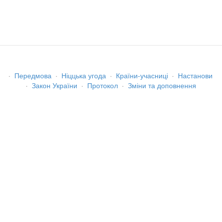
·
Передмова
·
Ніццька угода
·
Країни-учасниці
·
Настанови
·
Закон України
·
Протокол
·
Зміни та доповнення