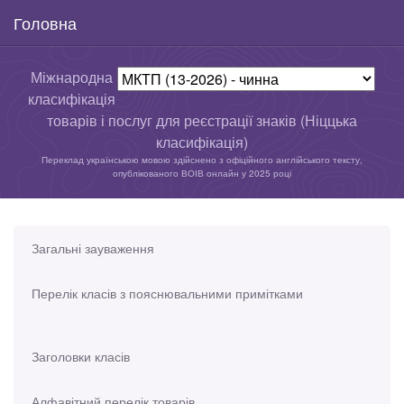
Головна
Міжнародна
класифікація
товарів і послуг для реєстрації знаків (Ніццька
класифікація)
Переклад українською мовою здійснено з офіційного англійського тексту,
опублікованого ВОІВ онлайн у 2025 році
Загальні зауваження
Перелік класів з пояснювальними примітками
Заголовки класів
Алфавітний перелік товарів