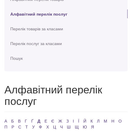
Алфавітний перелік послуг
Перелік товарів за класами
Перелік послуг за класами
Пошук
Алфавітний перелік
послуг
А
Б
В
Г
Ґ
Д
Е
Є
Ж
З
І
Ї
Й
К
Л
М
Н
О
П
Р
С
Т
У
Ф
Х
Ц
Ч
Ш
Щ
Ю
Я