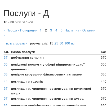
Послуги - Д
16 - 30
з
66
записів
« Перша
‹ Попередня
1
2
3
4
5
Наступна ›
Остання
»
всіма мовами
результатів:
15
25
50
100
всі
Кл.
Назва послуги
Ба
37
добування копалин
37
35
довідкові послуги у сфері підприємницької
35
діяльності
36
довірче керування фінансовими активами
36
44
доглядання газонів
44
37
доглядання, чищення і ремонтування вичиненої
37
шкіри
37
доглядання, чищення і ремонтування хутра
37
35
допомога адміністративна щодо запитів про
35