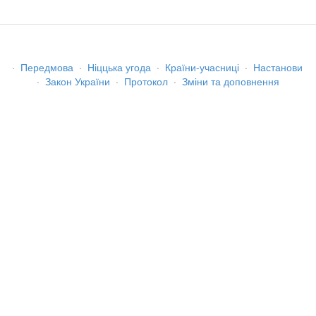
·
Передмова
·
Ніццька угода
·
Країни-учасниці
·
Настанови
·
Закон України
·
Протокол
·
Зміни та доповнення