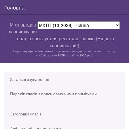
Головна
Міжнародна
класифікація
товарів і послуг для реєстрації знаків (Ніццька
класифікація)
Переклад українською мовою здійснено з офіційного англійського тексту,
опублікованого ВОІВ онлайн у 2025 році
Загальні зауваження
Перелік класів з пояснювальними примітками
Заголовки класів
Алфавітний перелік товарів