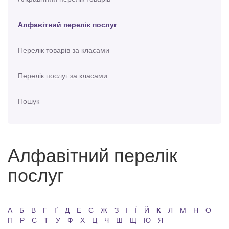
Алфавітний перелік послуг
Перелік товарів за класами
Перелік послуг за класами
Пошук
Алфавітний перелік
послуг
А
Б
В
Г
Ґ
Д
Е
Є
Ж
З
І
Ї
Й
К
Л
М
Н
О
П
Р
С
Т
У
Ф
Х
Ц
Ч
Ш
Щ
Ю
Я