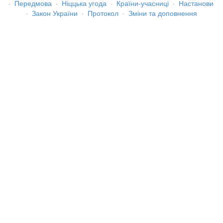
·
Передмова
·
Ніццька угода
·
Країни-учасниці
·
Настанови
·
Закон України
·
Протокол
·
Зміни та доповнення