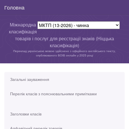
Головна
Міжнародна
класифікація
товарів і послуг для реєстрації знаків (Ніццька
класифікація)
Переклад українською мовою здійснено з офіційного англійського тексту,
опублікованого ВОІВ онлайн у 2025 році
Загальні зауваження
Перелік класів з пояснювальними примітками
Заголовки класів
Алфавітний перелік товарів