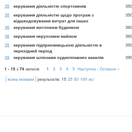
35
керування діяльністю спортсменів
35
35
керування діяльністю щодо програм з
35
відшкодовування витрат для інших
36
керування житловим будинком
36
36
керування нерухомим майном
36
35
керування підприємницькою діяльністю в
35
перехідний період
39
керування шлюзами судноплавних каналів
39
1 - 15
з
74
записів
1
2
3
4
5
Наступна ›
Остання »
всіма мовами
результатів:
15
25
50
100
всі