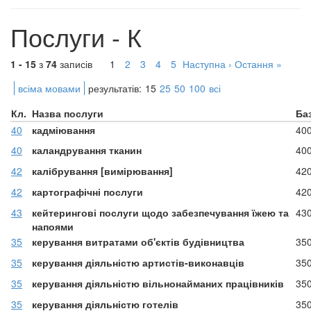
Послуги - К
1 - 15
з
74
записів
1
2
3
4
5
Наступна ›
Остання »
всіма мовами
результатів:
15
25
50
100
всі
Кл.
Назва послуги
Ба
40
кадміювання
40
40
каландрування тканин
40
42
калібрування [вимірювання]
42
42
картографічні послуги
42
43
кейтерингові послуги щодо забезпечування їжею та
43
напоями
35
керування витратами об'єктів будівництва
35
35
керування діяльністю артистів-виконавців
35
35
керування діяльністю вільнонайманих працівників
35
35
керування діяльністю готелів
35