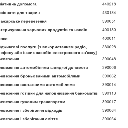
ліативна допомога
440218
нсіонати для тварин
430134
сажирське перевезення
390051
стеризування харчових продуктів та напоїв
400130
яння
400011
йджингові послуги [з використанням радіо,
380028
лефону або інших засобів електронного зв'язку]
ревезення
390048
ревезення автомобілями швидкої допомоги
390006
ревезення броньованими автомобілями
390062
ревезення вантажними автомобілями
390014
ревезення готівки для наповнювання банкоматів
390113
ревезення гужовим транспортом
390017
евезення і зберігання відходів
390064
евезення і зберігання сміття
390064