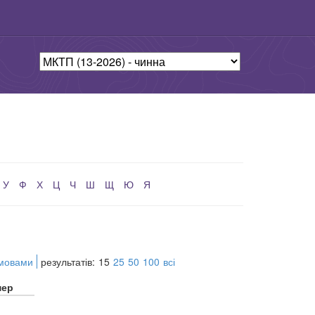
У
Ф
Х
Ц
Ч
Ш
Щ
Ю
Я
 мовами
результатів:
15
25
50
100
всі
мер