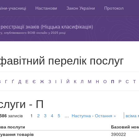
їни-учасниці
Настанови
Закон України
Протокол
реєстрації знаків (Ніццька класифікація)
ту, опублікованого ВОІВ онлайн у 2025 році
фавітний перелік послуг
В
Г
Ґ
Д
Е
Є
Ж
З
І
Ї
Й
К
Л
М
Н
О
П
Р
С
Т
луги - П
586
записів
1
2
3
4
5
…
Наступна ›
Остання »
всіма
зва послуги
Базовий но
кування товарів
390022