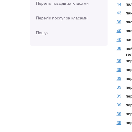
Перелік товарів за класами
44
па
43
па
Перелік послуг за класами
39
па
40
па
Пошук
40
па
38
пе
те
39
пе
39
пе
39
пе
39
пе
39
пе
39
пе
39
пер
39
пер