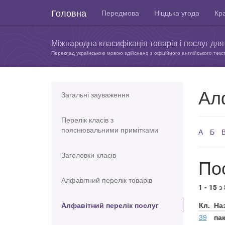
Головна
Передмова
Ніццька угода
Кра
Міжнародна класифікація товарів і послуг для 
Переклад українською мовою здійснено з офіційного англійського текс
Ал
Загальні зауваження
Перелік класів з
пояснювальними примітками
А
Б
Заголовки класів
Пос
Алфавітний перелік товарів
1 - 15
з
Алфавітний перелік послуг
Кл.
На
39
па