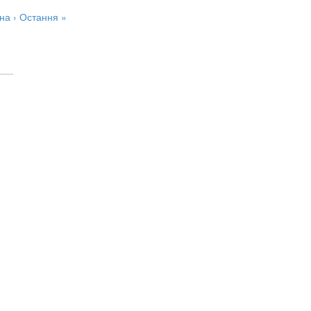
на ›
Остання »