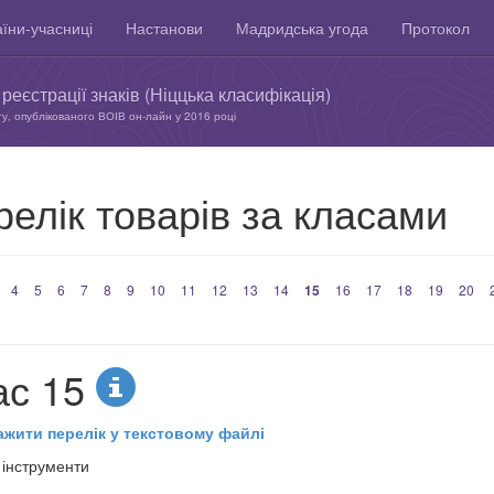
їни-учасниці
Настанови
Мадридська угода
Протокол
реєстрації знаків (Ніццька класифікація)
ту, опублікованого ВОІВ он-лайн у 2016 році
елік товарів за класами
4
5
6
7
8
9
10
11
12
13
14
15
16
17
18
19
20
ас 15
ажити перелік у текстовому файлі
 інструменти