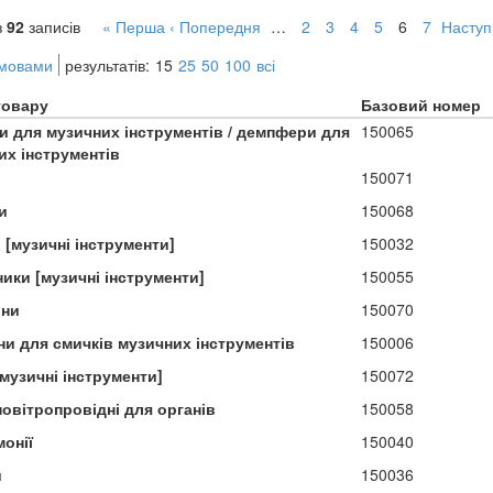
з
92
записів
« Перша
‹ Попередня
…
2
3
4
5
6
7
Наступ
 мовами
результатів:
15
25
50
100
всі
товару
Базовий номер
и для музичних інструментів / демпфери для
150065
их інструментів
150071
и
150068
 [музичні інструменти]
150032
ики [музичні інструменти]
150055
ни
150070
ни для смичків музичних інструментів
150006
музичні інструменти]
150072
повітропровідні для органів
150058
онії
150040
и
150036