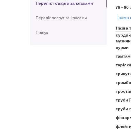
Перелік товарів за класами
76 - 90
всіма
Перелік послуг за класами
Назва 
Пошук
сурдин
музичн
сурми
тамтам
тарілки
трикутн
тромбо
трости
труби [
труби 
фісгарм
флейт