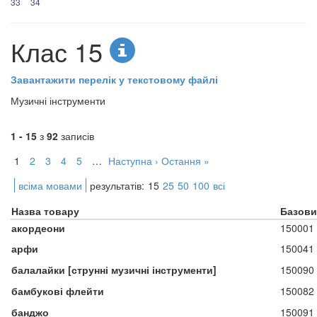
33
34
Клас 15
Завантажити перелік у текстовому файлі
Музичні інструменти
1 - 15
з
92
записів
1
2
3
4
5
…
Наступна ›
Остання »
всіма мовами
результатів:
15
25
50
100
всі
Назва товару
Базови
акордеони
150001
арфи
150041
балалайки [струнні музичні інструменти]
150090
бамбукові флейти
150082
банджо
150091