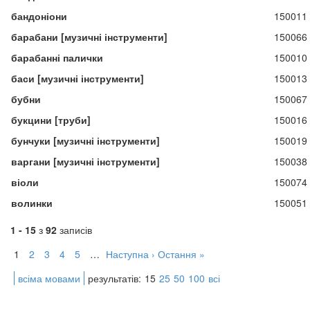
бандоніони
150011
барабани [музичні інструменти]
150066
барабанні палички
150010
баси [музичні інструменти]
150013
бубни
150067
букцини [труби]
150016
бунчуки [музичні інструменти]
150019
варгани [музичні інструменти]
150038
віоли
150074
волинки
150051
1 - 15
з
92
записів
1
2
3
4
5
…
Наступна ›
Остання »
всіма мовами
результатів:
15
25
50
100
всі