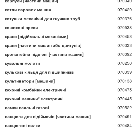
корпуси [частини машин]
070040
котли парових машин
070429
котушки механічні для гнучких труб
070376
кошикові преси
070533
крани [підіймальні механізми]
070453
крани [частини машин або двигунів]
070333
кронштейни підвісні [частини машин]
070092
кувальні молоти
070250
кулькові кільця для підшипників
070339
культиватори [машини]
070138
кухонні комбайни електричні
070475
кухонні машини* електричні
070445
лампи паяльні газові
070522
ланцюги для підіймачів [частини машин]
070491
ланцюгові пилки
070484