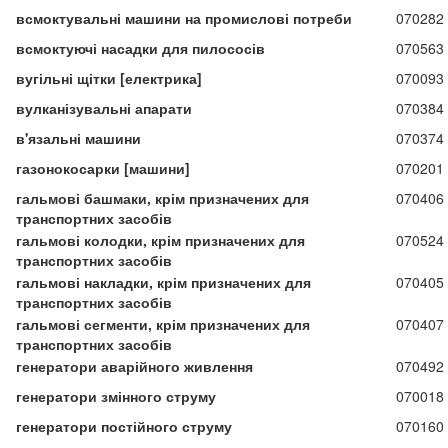
всмоктувальні машини на промислові потреби
070282
всмоктуючі насадки для пилососів
070563
вугільні щітки [електрика]
070093
вулканізувальні апарати
070384
в'язальні машини
070374
газонокосарки [машини]
070201
гальмові башмаки, крім призначених для
070406
транспортних засобів
гальмові колодки, крім призначених для
070524
транспортних засобів
гальмові накладки, крім призначених для
070405
транспортних засобів
гальмові сегменти, крім призначених для
070407
транспортних засобів
генератори аварійного живлення
070492
генератори змінного струму
070018
генератори постійного струму
070160