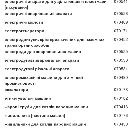
електричні апарати для ущільнювання пластмаси
070541
[пакування]
електричні зварювальні апарати
070526
електричні молоти
070489
електрогенератори
070171
електродвигуни, крім призначених для наземних
070452
транспортних засобів
електроди для зварювальних машин
070525
електродугові зварювальні апарати
070530
електродугові різальні апарати
070531
електромеханічні машини для хімічної
070490
промисловості
ескалатори
070178
етикетувальні машини
070182
жарові труби для котлів парових машин
070416
живильники [частини машин]
070176
живильники для котлів парових машин
070430