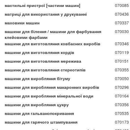
мастильні пристрої [частини машин]
070085
матриці для використання у друкуванні
070436
маховики машин
070337
машини для білення / машини для фарбування
070030
клейовими фарбами
машини для виготовляння ковбасних виробів
070346
машини для виготовляння кордів
070119
машини для виготовляння мережива
070151
машини для виготовляння стереотипів
070355
машини для виробляння бітуму
070050
машини для виробляння макаронних виробів
070296
машини для виробляння мінеральної води
070164
машини для виробляння цукру
070356
машини для гальванопокривання
070535
машини для гарячого штампування
070173