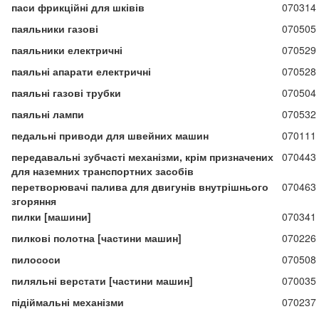
паси фрикційні для шківів
070314
паяльники газові
070505
паяльники електричні
070529
паяльні апарати електричні
070528
паяльні газові трубки
070504
паяльні лампи
070532
педальні приводи для швейних машин
070111
передавальні зубчасті механізми, крім призначених
070443
для наземних транспортних засобів
перетворювачі палива для двигунів внутрішнього
070463
згоряння
пилки [машини]
070341
пилкові полотна [частини машин]
070226
пилососи
070508
пиляльні верстати [частини машин]
070035
підіймальні механізми
070237