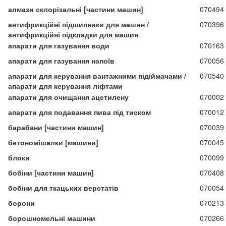
алмази склорізальні [частини машин]
070494
антифрикційні підшипники для машин /
070396
антифрикційні підкладки для машин
апарати для газування води
070163
апарати для газування напоїв
070056
апарати для керування вантажними підіймачами /
070540
апарати для керування ліфтами
апарати для очищання ацетилену
070002
апарати для подавання пива під тиском
070012
барабани [частини машин]
070039
бетономішалки [машини]
070045
блоки
070099
бобіни [частини машин]
070408
бобіни для ткацьких верстатів
070054
борони
070213
борошномельні машини
070266