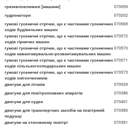
грязевловлювачі [машини]
070059
гудронатори
070202
гумові гусеничні стрічки, що є частинами гусеничних
070569
ходів будівельних машин
гумові гусеничні стрічки, що є частинами гусеничних
070572
ходів гірничих машин
гумові гусеничні стрічки, що є частинами гусеничних
070570
ходів навантажувально-розвантажувальних машин
гумові гусеничні стрічки, що є частинами гусеничних
070571
ходів сільськогосподарських машин
гумові гусеничні стрічки, що є частинами гусеничних
070573
ходів снігоочисників
двигуни для літаків
070029
двигуни для повітроплавних апаратів
070386
двигуни для суден
070401
двигуни для транспортних засобів на повітряній
070380
подушці
двигуни на стисненому повітрі
070391