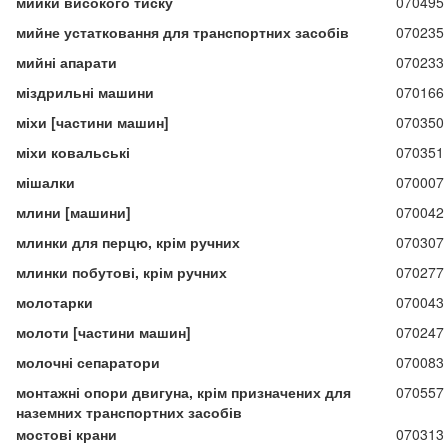
мийки високого тиску
070495
мийне устатковання для транспортних засобів
070235
мийні апарати
070233
міздрильні машини
070166
міхи [частини машин]
070350
міхи ковальські
070351
мішалки
070007
млини [машини]
070042
млинки для перцю, крім ручних
070307
млинки побутові, крім ручних
070277
молотарки
070043
молоти [частини машин]
070247
молочні сепаратори
070083
монтажні опори двигуна, крім призначених для
070557
наземних транспортних засобів
мостові крани
070313