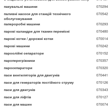
пакувальні машини
070294
паливні насоси для станцій технічного
070542
обслуговування
папероробні машини
070293
парові каландри для тканин перемісні
070480
парові котки / дорожні котки
070014
парові машини
070242
пароолійні сепаратори
070152
пароперегрівники
070357
паросепаратори
070320
паси вентиляторів для двигунів
070441
паси для генераторів постійного струму
070126
паси для двигунів
070343
паси для ліфтів
070127
паси для машин
070074