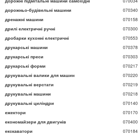
дорожні підмітальні машини самохідні
070034
дорожньо-будівельні машини
070340
дренажні машини
070158
дрилі електричні ручні
070300
дробарки кухонні електричні
070553
друкарські машини
070378
друкарські преси
070303
друкарські форми
070217
друкувальні валики для машин
070220
друкувальні верстати
070219
друкувальні машини
070218
друкувальні циліндри
070140
ежектори
070170
економайзери для двигунів
070400
екскаватори
070184