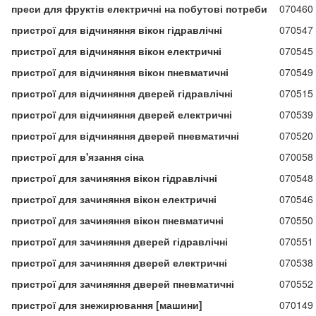
преси для фруктів електричні на побутові потреби
070460
пристрої для відчиняння вікон гідравлічні
070547
пристрої для відчиняння вікон електричні
070545
пристрої для відчиняння вікон пневматичні
070549
пристрої для відчиняння дверей гідравлічні
070515
пристрої для відчиняння дверей електричні
070539
пристрої для відчиняння дверей пневматичні
070520
пристрої для в'язання сіна
070058
пристрої для зачиняння вікон гідравлічні
070548
пристрої для зачиняння вікон електричні
070546
пристрої для зачиняння вікон пневматичні
070550
пристрої для зачиняння дверей гідравлічні
070551
пристрої для зачиняння дверей електричні
070538
пристрої для зачиняння дверей пневматичні
070552
пристрої для знежирювання [машини]
070149