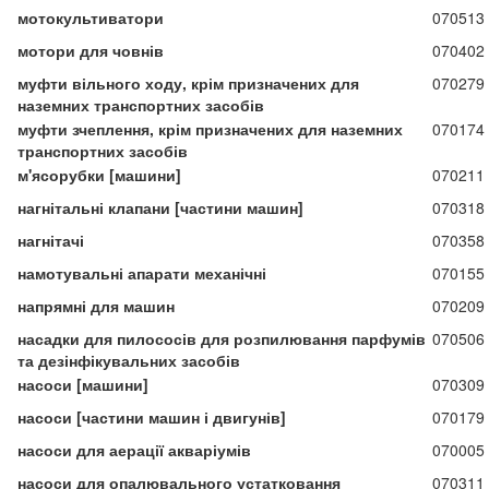
мотокультиватори
070513
мотори для човнів
070402
муфти вільного ходу, крім призначених для
070279
наземних транспортних засобів
муфти зчеплення, крім призначених для наземних
070174
транспортних засобів
м'ясорубки [машини]
070211
нагнітальні клапани [частини машин]
070318
нагнітачі
070358
намотувальні апарати механічні
070155
напрямні для машин
070209
насадки для пилососів для розпилювання парфумів
070506
та дезінфікувальних засобів
насоси [машини]
070309
насоси [частини машин і двигунів]
070179
насоси для аерації акваріумів
070005
насоси для опалювального устатковання
070311