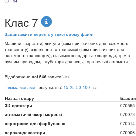
33
34
Клас 7
Завантажити перелік у текстовому файлі
Машини і верстати; двигуни (крім призначених для наземного
транспорту); зчеплення та трансмісії (крім призначених для
наземного транспорту); сільськогосподарське знаряддя, крім з
ручним приводом; інкубатори для яєць; торговельні автомати
Відображено
всі 546
записи(-ів)
всіма мовами
результатів:
15
25
50
100
всі
Назва товару
Базови
3D-принтери
070555
автоматичні якорі морські
070073
аерографи для фарбування
070514
аероконденсатори
070006