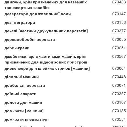
двигуни, крім призначених для наземних
070433
транспортних засобів
деаератори для живильної води
070147
дезінтегратори
070153
декелі [частини друкувальних верстатів]
070377
деревообробні верстати
070055
дерик-крани
070251
джойстики, що є частинами машин, крім
070567
призначених для відеоігрових пристроїв
диспенсери для клейких стрічок [машини]
070004
ділильні машини
070448
довбальні верстати
070071
доїльні апарати
070367
долота для машин
070107
домкрати [машини]
070135
домкрати пневматичні
070554