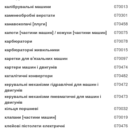
калібрувальні машини
070013
каменеобробні верстати
070301
канавокопачі [плуги]
070458
капоти [частини машин] / кожухи [частини машин]
070075
карбюратори
070078
карбюраторні живильники
070015
каретки для в'язальних машин
070097
картери машин і двигунів
070474
каталітичні конвертори
070482
керувальні механізми гідравлічні для машин і
070472
двигунів
керувальні механізми пневматичні для машин і
070473
двигунів
кільця поршневі
070032
клапани [частини машин]
070019
клейові пістолети електричні
070476