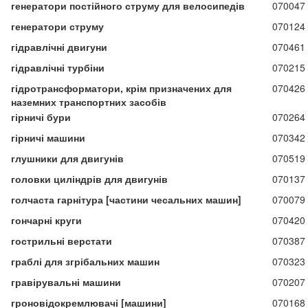
генератори постійного струму для велосипедів
070047
генератори струму
070124
гідравлічні двигуни
070461
гідравлічні турбіни
070215
гідротрансформатори, крім призначених для
070426
наземних транспортних засобів
гірничі бури
070264
гірничі машини
070342
глушники для двигунів
070519
головки циліндрів для двигунів
070137
голчаста гарнітура [частини чесальних машин]
070079
гончарні круги
070420
гострильні верстати
070387
граблі для згрібальних машин
070323
гравірувальні машини
070207
гроновідокремлювачі [машини]
070168