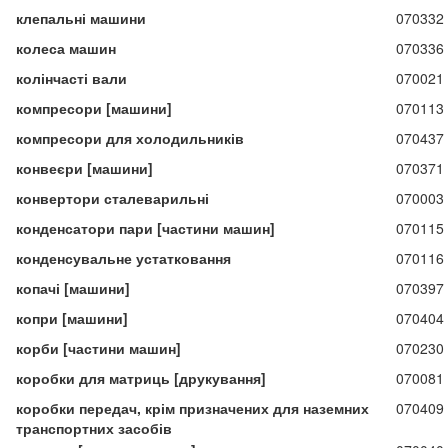
клепальні машини
070332
колеса машин
070336
колінчасті вали
070021
компресори [машини]
070113
компресори для холодильників
070437
конвеєри [машини]
070371
конвертори сталеварильні
070003
конденсатори пари [частини машин]
070115
конденсувальне устатковання
070116
копачі [машини]
070397
копри [машини]
070404
корби [частини машин]
070230
коробки для матриць [друкування]
070081
коробки передач, крім призначених для наземних
070409
транспортних засобів