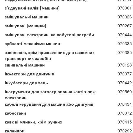
з'єднувачі валів [машини]
070001
змішувальні машини
070026
змішувачі [машини]
070267
змішувачі електричні на побутові потреби
070444
зубчасті механізми машин
070335
зчеплення, крім призначених для наземних
070385
транспортних засобів
зшивальні машини
070128
інжектори для двигунів
070077
інкубатори для яєць
070442
інструменти для загострювання кантів лиж
070560
електричні
кабелі керування для машин або двигунів
070434
кабестани
070072
кавові млинки, крім ручних
070415
каландри
070292