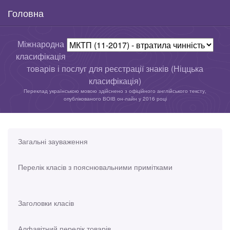
Головна
Міжнародна
класифікація
товарів і послуг для реєстрації знаків (Ніццька
класифікація)
Переклад українською мовою здійснено з офіційного англійського тексту,
опублікованого ВОІВ он-лайн у 2016 році
Загальні зауваження
Перелік класів з пояснювальними примітками
Заголовки класів
Алфавітний перелік товарів