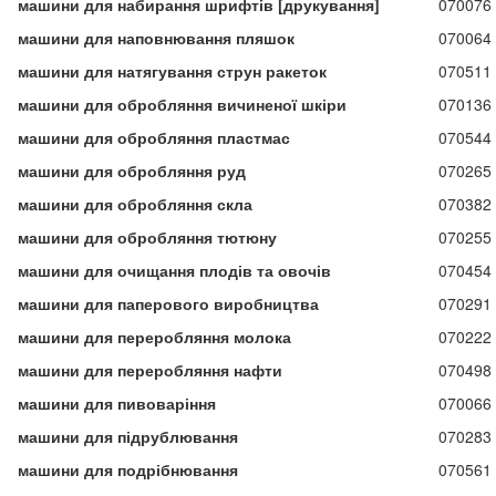
машини для набирання шрифтів [друкування]
070076
машини для наповнювання пляшок
070064
машини для натягування струн ракеток
070511
машини для обробляння вичиненої шкіри
070136
машини для обробляння пластмас
070544
машини для обробляння руд
070265
машини для обробляння скла
070382
машини для обробляння тютюну
070255
машини для очищання плодів та овочів
070454
машини для паперового виробництва
070291
машини для переробляння молока
070222
машини для переробляння нафти
070498
машини для пивоваріння
070066
машини для підрублювання
070283
машини для подрібнювання
070561