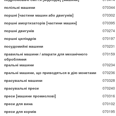
полільні машини
070344
поршні [частини машин або двигунів]
070302
поршні амортизаторів [частини машин]
070395
поршні двигунів
070274
поршні циліндрів
070197
посудомийні машини
070231
правильні машини / апарати для механічного
070159
обробляння
пральні машини
070234
пральні машини, що приводяться в дію монетами
070236
прасувальні машини
070328
прасувальні преси
070240
преси [машини промислові]
070316
преси для вина
070102
преси для кормів
070195