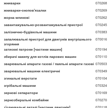
жниварки
070268
жниварки-снопов'язалки
070269
жорна млинові
070262
завантажувально-розвантажувальні пристрої
070245
залізнично-будівельні машини
070383
запалювальні пристрої для двигунів внутрішнього
070016
згоряння
затискні патрони [частини машин]
070194
збирачі накипу для котлів парових машин
070110
зварювальні апарати газові / паяльні апарати газові
070503
зварювальні машини електричні
070349
згинальні верстати
070104
згрібальні машини
070324
зернові сепаратори
070169
зернозбиральні комбайни
070270
з'єднувальні деталі [частини двигунів]
070118