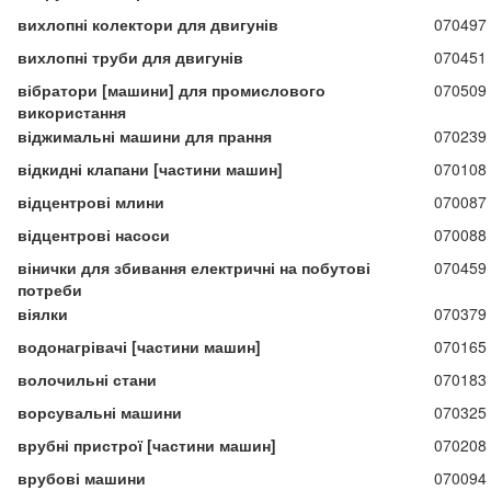
вихлопні колектори для двигунів
070497
вихлопні труби для двигунів
070451
вібратори [машини] для промислового
070509
використання
віджимальні машини для прання
070239
відкидні клапани [частини машин]
070108
відцентрові млини
070087
відцентрові насоси
070088
вінички для збивання електричні на побутові
070459
потреби
віялки
070379
водонагрівачі [частини машин]
070165
волочильні стани
070183
ворсувальні машини
070325
врубні пристрої [частини машин]
070208
врубові машини
070094