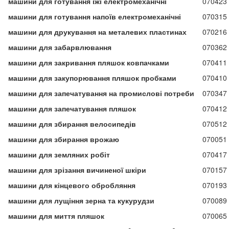
машини для готування їжі електромеханічні
070423
машини для готування напоїв електромеханічні
070315
машини для друкування на металевих пластинах
070216
машини для забарвлювання
070362
машини для закривання пляшок ковпачками
070411
машини для закупорювання пляшок пробками
070410
машини для запечатування на промислові потреби
070347
машини для запечатування пляшок
070412
машини для збирання велосипедів
070512
машини для збирання врожаю
070051
машини для земляних робіт
070417
машини для зрізання вичиненої шкіри
070157
машини для кінцевого обробляння
070193
машини для лущіння зерна та кукурудзи
070089
машини для миття пляшок
070065