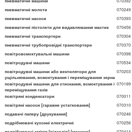
пневматичні машини
070392
пневматичні молоти
070249
пневматичні насоси
070393
пневматичні пістолети для видавлювання мастик
070456
пневматичні транспортери
070304
пневматичні трубопровідні транспортери
070370
повітровсмоктувальні машини
070398
повітродувні машини
070534
повітродувні машини або вентилятори для
070203
ущільнювання, всмоктування і переміщування зерна
повітродувні машини для стискання, всмоктування і
070199
переміщування газів
повітряні конденсатори
070011
повітряні насоси [гаражне устатковання]
070310
подавачі паперу [друкування]
070246
подрібнювачі кухонні електричні
070256
подрібнювачі сміття [відходів] [машини]
070414