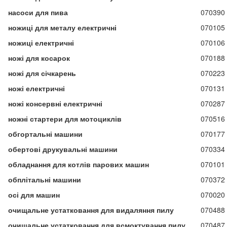
насоси для пива
070390
ножиці для металу електричні
070105
ножиці електричні
070106
ножі для косарок
070188
ножі для січкарень
070223
ножі електричні
070131
ножі консервні електричні
070287
ножні стартери для мотоциклів
070516
обгортальні машини
070177
обертові друкувальні машини
070334
обладнання для котлів парових машин
070101
обплітальні машини
070372
осі для машин
070020
очищальне устатковання для видаляння пилу
070488
очищальне устатковання для всмоктування пилу
070487