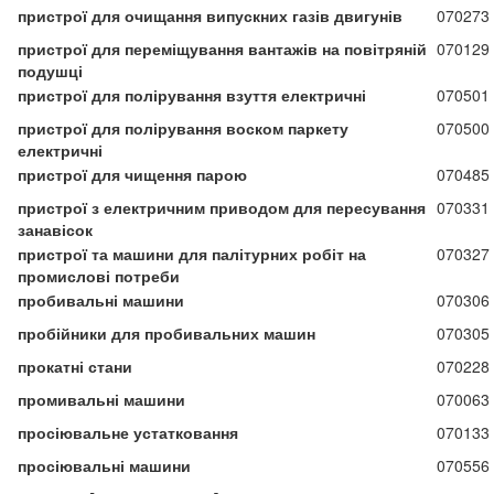
пристрої для очищання випускних газів двигунів
070273
пристрої для переміщування вантажів на повітряній
070129
подушці
пристрої для полірування взуття електричні
070501
пристрої для полірування воском паркету
070500
електричні
пристрої для чищення парою
070485
пристрої з електричним приводом для пересування
070331
занавісок
пристрої та машини для палітурних робіт на
070327
промислові потреби
пробивальні машини
070306
пробійники для пробивальних машин
070305
прокатні стани
070228
промивальні машини
070063
просіювальне устатковання
070133
просіювальні машини
070556