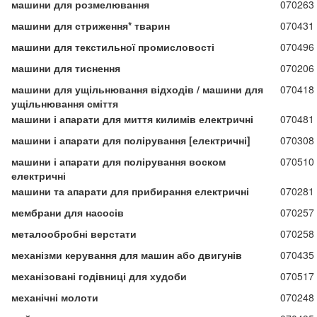
машини для розмелювання
070263
машини для стриження* тварин
070431
машини для текстильної промисловості
070496
машини для тиснення
070206
машини для ущільнювання відходів / машини для
070418
ущільнювання сміття
машини і апарати для миття килимів електричні
070481
машини і апарати для полірування [електричні]
070308
машини і апарати для полірування воском
070510
електричні
машини та апарати для прибирання електричні
070281
мембрани для насосів
070257
металообробні верстати
070258
механізми керування для машин або двигунів
070435
механізовані годівниці для худоби
070517
механічні молоти
070248