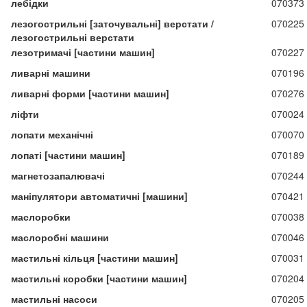
лебідки
070373
лезогострильні [заточувальні] верстати /
070225
лезогострильні верстати
лезотримачі [частини машин]
070227
ливарні машини
070196
ливарні форми [частини машин]
070276
ліфти
070024
лопати механічні
070070
лопаті [частини машин]
070189
магнетозапалювачі
070244
маніпулятори автоматичні [машини]
070421
маслоробки
070038
маслоробні машини
070046
мастильні кільця [частини машин]
070031
мастильні коробки [частини машин]
070204
мастильні насоси
070205