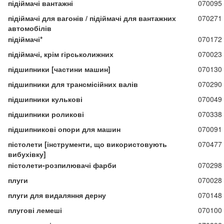
підіймачі вантажні
070095
підіймачі для вагонів / підіймачі для вантажних
070271
автомобілів
підіймачі*
070172
підіймачі, крім гірськолижних
070023
підшипники [частини машин]
070130
підшипники для трансмісійних валів
070290
підшипники кулькові
070049
підшипники роликові
070338
підшипникові опори для машин
070091
пістолети [інструменти, що використовують
070477
вибухівку]
пістолети-розпилювачі фарби
070298
плуги
070028
плуги для видаляння дерну
070148
плугові лемеші
070100