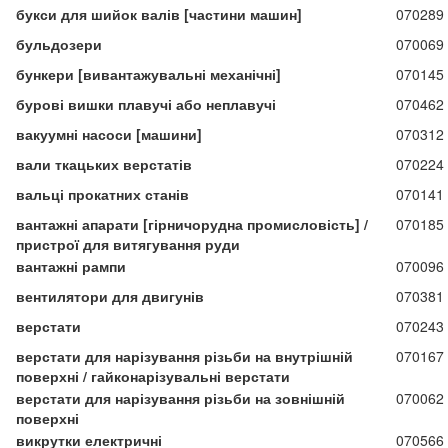
букси для шийок валів [частини машин]
070289
бульдозери
070069
бункери [вивантажувальні механічні]
070145
бурові вишки плавучі або неплавучі
070462
вакуумні насоси [машини]
070312
вали ткацьких верстатів
070224
вальці прокатних станів
070141
вантажні апарати [гірничорудна промисловість] /
070185
пристрої для витягування руди
вантажні рампи
070096
вентилятори для двигунів
070381
верстати
070243
верстати для нарізування різьби на внутрішній
070167
поверхні / гайконарізувальні верстати
верстати для нарізування різьби на зовнішній
070062
поверхні
викрутки електричні
070566