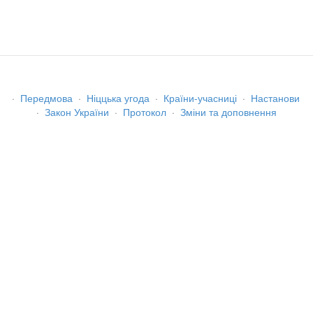
·
Передмова
·
Ніццька угода
·
Країни-учасниці
·
Настанови
·
Закон України
·
Протокол
·
Зміни та доповнення