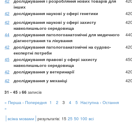
42
досліджування і розробляння нових товарів для
42
інших
42
досліджування наукові у сфері генетики
42
42
досліджування наукові у сфері захисту
42
навколишнього середовища
44
досліджування патологоанатомічні для медичного
44
діагностування та лікування
42
досліджування патологоанатомічні на судово-
42
експертні потреби
45
досліджування правові у сфері захисту
45
навколишнього середовища
42
досліджування у ветеринарії
42
42
досліджування у механіці
42
31 - 45
з
66
записів
« Перша
‹ Попередня
1
2
3
4
5
Наступна ›
Остання
»
всіма мовами
результатів:
15
25
50
100
всі