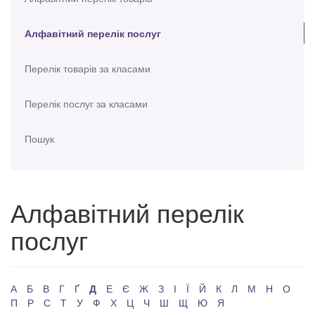
Алфавітний перелік послуг
Перелік товарів за класами
Перелік послуг за класами
Пошук
Алфавітний перелік
послуг
А
Б
В
Г
Ґ
Д
Е
Є
Ж
З
І
Ї
Й
К
Л
М
Н
О
П
Р
С
Т
У
Ф
Х
Ц
Ч
Ш
Щ
Ю
Я