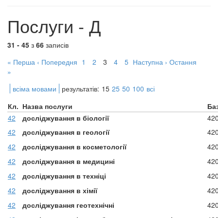
Послуги - Д
31 - 45
з
66
записів
« Перша
‹ Попередня
1
2
3
4
5
Наступна ›
Остання
»
всіма мовами
результатів:
15
25
50
100
всі
Кл.
Назва послуги
Ба
42
досліджування в біології
42
42
досліджування в геології
42
42
досліджування в косметології
42
42
досліджування в медицині
42
42
досліджування в техніці
42
42
досліджування в хімії
42
42
досліджування геотехнічні
42