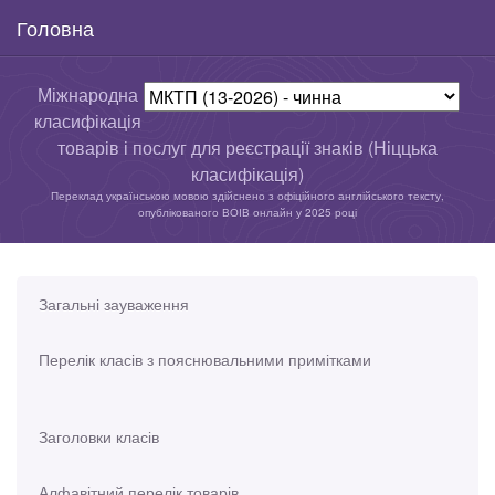
Головна
Міжнародна
класифікація
товарів і послуг для реєстрації знаків (Ніццька
класифікація)
Переклад українською мовою здійснено з офіційного англійського тексту,
опублікованого ВОІВ онлайн у 2025 році
Загальні зауваження
Перелік класів з пояснювальними примітками
Заголовки класів
Алфавітний перелік товарів