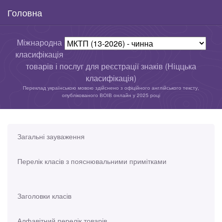
Головна
Міжнародна
класифікація
товарів і послуг для реєстрації знаків (Ніццька
класифікація)
Переклад українською мовою здійснено з офіційного англійського тексту,
опублікованого ВОІВ онлайн у 2025 році
Загальні зауваження
Перелік класів з пояснювальними примітками
Заголовки класів
Алфавітний перелік товарів