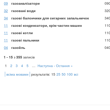
09
газоаналізатори
09
32
газовані води
32
34
газові балончики для сигарних запальничок
34
11
газові конденсатори, крім частин машин
11
11
газові котли
11
11
газові пальники
11
04
газойль
04
1 - 15
з
355
записів
1
2
3
4
5
…
Наступна ›
Остання »
всіма мовами
результатів:
15
25
50
100
всі