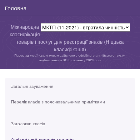
Головна
Міжнародна
класифікація
товарів і послуг для реєстрації знаків (Ніццька
класифікація)
Переклад українською мовою здійснено з офіційного англійського тексту,
опублікованого ВОІВ онлайн у 2020 році
Загальні зауваження
Перелік класів з пояснювальними примітками
Заголовки класів
Алфавітний перелік товарів