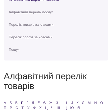
Алфавітний перелік послуг
Перелік товарів за класами
Перелік послуг за класами
Пошук
Алфавітний перелік
товарів
А
Б
В
Г
Ґ
Д
Е
Є
Ж
З
І
Ї
Й
К
Л
М
Н
О
П
Р
С
Т
У
Ф
Х
Ц
Ч
Ш
Щ
Ю
Я