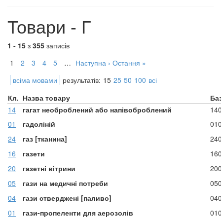
Товари - Г
1 - 15
з
355
записів
1
2
3
4
5
…
Наступна ›
Остання »
всіма мовами
результатів:
15
25
50
100
всі
Кл.
Назва товару
Ба
14
гагат необроблений або напівоброблений
14
01
гадоліній
01
24
газ [тканина]
24
16
газети
16
20
газетні вітрини
20
05
гази на медичні потреби
05
04
гази стверджені [паливо]
04
01
гази-пропеленти для аерозолів
01