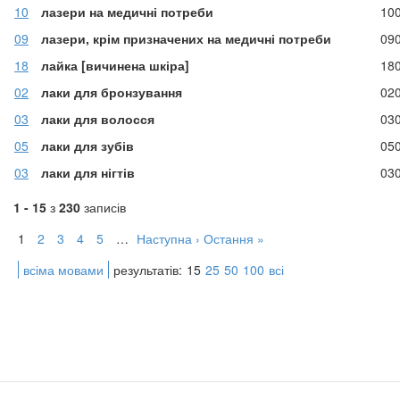
10
лазери на медичні потреби
10
09
лазери, крім призначених на медичні потреби
09
18
лайка [вичинена шкіра]
18
02
лаки для бронзування
02
03
лаки для волосся
03
05
лаки для зубів
05
03
лаки для нігтів
03
1 - 15
з
230
записів
1
2
3
4
5
…
Наступна ›
Остання »
всіма мовами
результатів:
15
25
50
100
всі