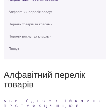
Алфавітний перелік послуг
Перелік товарів за класами
Перелік послуг за класами
Пошук
Алфавітний перелік
товарів
А
Б
В
Г
Ґ
Д
Е
Є
Ж
З
І
Ї
Й
К
Л
М
Н
О
П
Р
С
Т
У
Ф
Х
Ц
Ч
Ш
Щ
Ю
Я