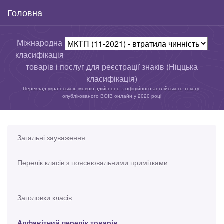
Головна
Міжнародна
класифікація
товарів і послуг для реєстрації знаків (Ніццька
класифікація)
Переклад українською мовою здійснено з офіційного англійського тексту,
опублікованого ВОІВ онлайн у 2020 році
Загальні зауваження
Перелік класів з пояснювальними примітками
Заголовки класів
Алфавітний перелік товарів