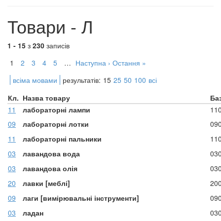
Товари - Л
1 - 15
з
230
записів
1
2
3
4
5
…
Наступна ›
Остання »
всіма мовами
результатів:
15
25
50
100
всі
Кл.
Назва товару
Ба
11
лабораторні лампи
11
09
лабораторні лотки
09
11
лабораторні пальники
11
03
лавандова вода
03
03
лавандова олія
03
20
лавки [меблі]
20
09
лаги [вимірювальні інструменти]
09
03
ладан
03