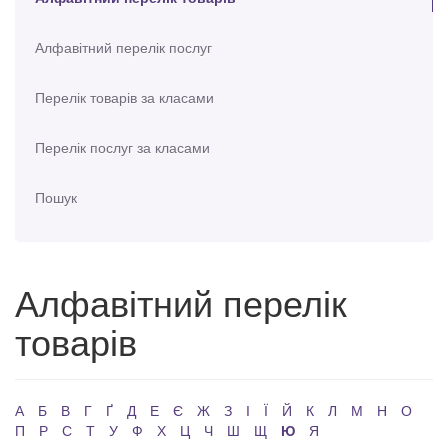
Алфавітний перелік послуг
Перелік товарів за класами
Перелік послуг за класами
Пошук
Алфавітний перелік
товарів
А
Б
В
Г
Ґ
Д
Е
Є
Ж
З
І
Ї
Й
К
Л
М
Н
О
П
Р
С
Т
У
Ф
Х
Ц
Ч
Ш
Щ
Ю
Я