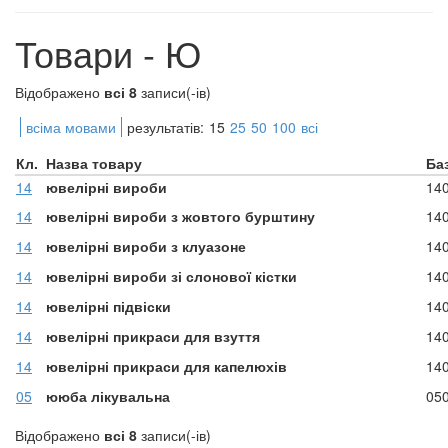
Товари - Ю
Відображено
всі 8
записи(-ів)
всіма мовами
результатів:
15
25
50
100
всі
Кл.
Назва товару
Ба
14
ювелірні вироби
14
14
ювелірні вироби з жовтого бурштину
14
14
ювелірні вироби з клуазоне
14
14
ювелірні вироби зі слонової кістки
14
14
ювелірні підвіски
14
14
ювелірні прикраси для взуття
14
14
ювелірні прикраси для капелюхів
14
05
ююба лікувальна
05
Відображено
всі 8
записи(-ів)