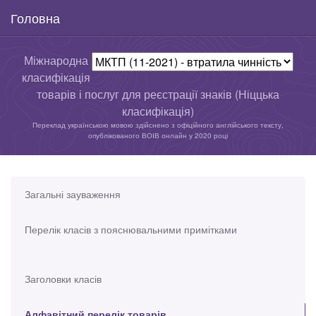
Головна
Міжнародна
класифікація
товарів і послуг для реєстрації знаків (Ніццька
класифікація)
Переклад українською мовою здійснено з офіційного англійського тексту,
опублікованого ВОІВ онлайн у 2020 році
Загальні зауваження
Перелік класів з пояснювальними примітками
Заголовки класів
Алфавітний перелік товарів