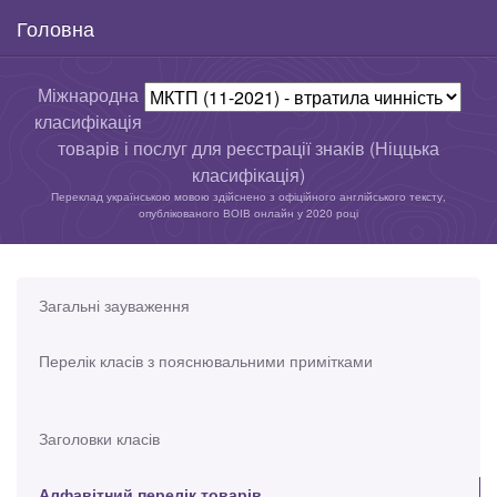
Головна
Міжнародна
класифікація
товарів і послуг для реєстрації знаків (Ніццька
класифікація)
Переклад українською мовою здійснено з офіційного англійського тексту,
опублікованого ВОІВ онлайн у 2020 році
Загальні зауваження
Перелік класів з пояснювальними примітками
Заголовки класів
Алфавітний перелік товарів