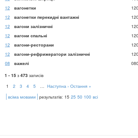
12
вагонетки
12
12
вагонетки перекидні вантажні
12
12
вагони залізничні
12
12
вагони спальні
12
12
вагони-ресторани
12
12
вагони-рефрижератори залізничні
12
08
важелі
08
1 - 15
з
473
записів
1
2
3
4
5
…
Наступна ›
Остання »
всіма мовами
результатів:
15
25
50
100
всі