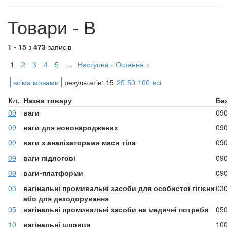
Товари - В
1 - 15
з
473
записів
1
2
3
4
5
…
Наступна ›
Остання »
всіма мовами
результатів:
15
25
50
100
всі
Кл.
Назва товару
Ба
09
ваги
09
09
ваги для новонароджених
09
09
ваги з аналізаторами маси тіла
09
09
ваги підлогові
09
09
ваги-платформи
09
03
вагінальні промивальні засоби для особистої гігієни
03
або для дезодорування
05
вагінальні промивальні засоби на медичні потреби
05
10
вагінальні шприци
10