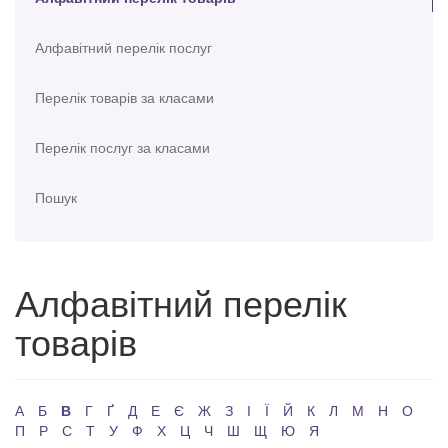
Алфавітний перелік послуг
Перелік товарів за класами
Перелік послуг за класами
Пошук
Алфавітний перелік
товарів
А
Б
В
Г
Ґ
Д
Е
Є
Ж
З
І
Ї
Й
К
Л
М
Н
О
П
Р
С
Т
У
Ф
Х
Ц
Ч
Ш
Щ
Ю
Я