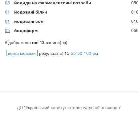
05
йодиди на фармацевтичні потреби
05
01
йодовані білки
01
01
йодовані солі
01
05
йодоформ
05
Відображено
всі 13
записи(-ів)
всіма мовами
результатів:
15
25
50
100
всі
ДП "Український інститут інтелектуальної власності"