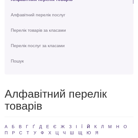
Алфавітний перелік послуг
Перелік товарів за класами
Перелік послуг за класами
Пошук
Алфавітний перелік
товарів
А
Б
В
Г
Ґ
Д
Е
Є
Ж
З
І
Ї
Й
К
Л
М
Н
О
П
Р
С
Т
У
Ф
Х
Ц
Ч
Ш
Щ
Ю
Я