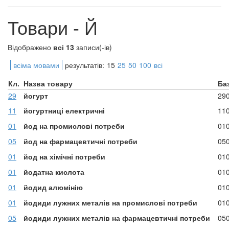
Товари - Й
Відображено
всі 13
записи(-ів)
всіма мовами
результатів:
15
25
50
100
всі
Кл.
Назва товару
Ба
29
йогурт
29
11
йогуртниці електричні
11
01
йод на промислові потреби
01
05
йод на фармацевтичні потреби
05
01
йод на хімічні потреби
01
01
йодатна кислота
01
01
йодид алюмінію
01
01
йодиди лужних металів на промислові потреби
01
05
йодиди лужних металів на фармацевтичні потреби
05