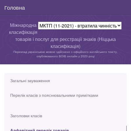
Головна
Міжнародна
класифікація
товарів і послуг для реєстрації знаків (Ніццька
класифікація)
Переклад українською мовою здійснено з офіційного англійського тексту,
опублікованого ВОІВ онлайн у 2020 році
Загальні зауваження
Перелік класів з пояснювальними примітками
Заголовки класів
Алфавітний перелік товарів