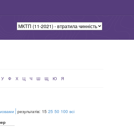
У
Ф
Х
Ц
Ч
Ш
Щ
Ю
Я
 мовами
результатів:
15
25
50
100
всі
мер