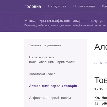
Головна
Передмова
Ніццька угода
Кра
Міжнародна класифікація товарів і послуг для 
Переклад українською мовою здійснено з офіційного англійського текс
Ал
Загальні зауваження
Перелік класів з
пояснювальними примітками
А
Б
Заголовки класів
Тов
Алфавітний перелік товарів
1 - 15
з
Алфавітний перелік послуг
Кл.
На
12
об