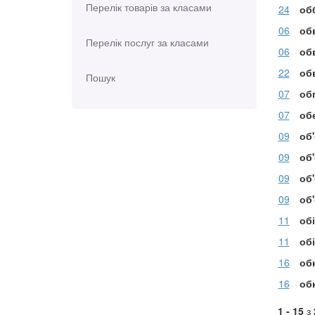
Перелік товарів за класами
24
об
06
обв
Перелік послуг за класами
06
об
22
об
Пошук
07
об
07
об
09
об'
09
об
09
об
09
об
11
об
11
обі
16
об
16
об
1 - 15
з