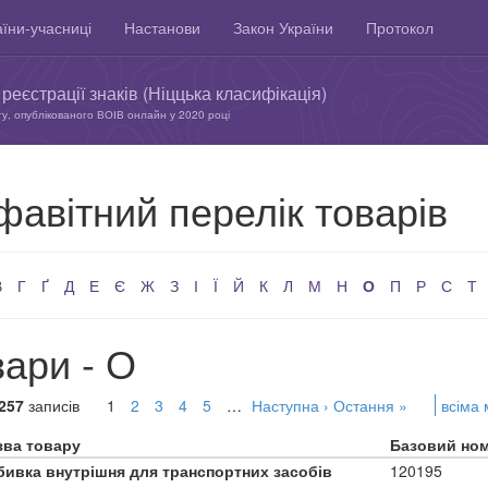
їни-учасниці
Настанови
Закон України
Протокол
реєстрації знаків (Ніццька класифікація)
ту, опублікованого ВОІВ онлайн у 2020 році
фавітний перелік товарів
В
Г
Ґ
Д
Е
Є
Ж
З
І
Ї
Й
К
Л
М
Н
О
П
Р
С
Т
ари - О
257
записів
1
2
3
4
5
…
Наступна ›
Остання »
всіма
зва товару
Базовий но
бивка внутрішня для транспортних засобів
120195