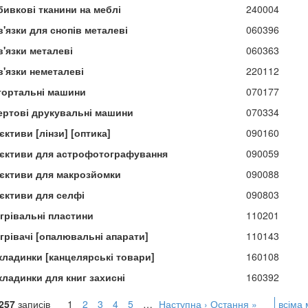
бивкові тканини на меблі
240004
'язки для снопів металеві
060396
в'язки металеві
060363
в'язки неметалеві
220112
гортальні машини
070177
ертові друкувальні машини
070334
єктиви [лінзи] [оптика]
090160
'єктиви для астрофотографування
090059
'єктиви для макрозйомки
090088
'єктиви для селфі
090803
ігрівальні пластини
110201
грівачі [опалювальні апарати]
110143
кладинки [канцелярські товари]
160108
кладинки для книг захисні
160392
257
записів
1
2
3
4
5
…
Наступна ›
Остання »
всіма