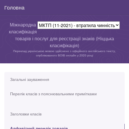
Головна
Міжнародна
класифікація
товарів і послуг для реєстрації знаків (Ніццька
класифікація)
Переклад українською мовою здійснено з офіційного англійського тексту,
опублікованого ВОІВ онлайн у 2020 році
Загальні зауваження
Перелік класів з пояснювальними примітками
Заголовки класів
Алфавітний перелік товарів