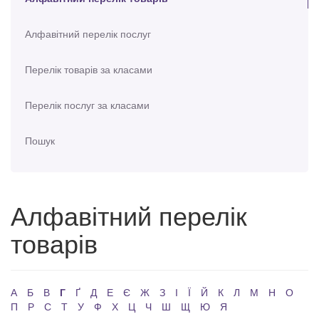
Алфавітний перелік послуг
Перелік товарів за класами
Перелік послуг за класами
Пошук
Алфавітний перелік
товарів
А
Б
В
Г
Ґ
Д
Е
Є
Ж
З
І
Ї
Й
К
Л
М
Н
О
П
Р
С
Т
У
Ф
Х
Ц
Ч
Ш
Щ
Ю
Я