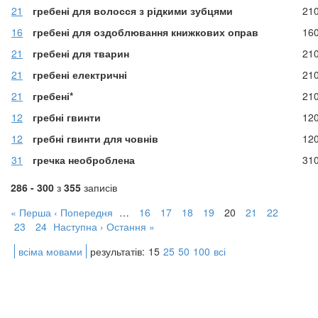
21
гребені для волосся з рідкими зубцями
21
16
гребені для оздоблювання книжкових оправ
16
21
гребені для тварин
21
21
гребені електричні
21
21
гребені*
21
12
гребні гвинти
12
12
гребні гвинти для човнів
12
31
гречка необроблена
31
286 - 300
з
355
записів
« Перша
‹ Попередня
…
16
17
18
19
20
21
22
23
24
Наступна ›
Остання »
всіма мовами
результатів:
15
25
50
100
всі