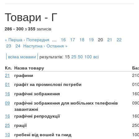
Товари - Г
286 - 300
з
355
записів
« Перша
‹ Попередня
…
16
17
18
19
20
21
22
23
24
Наступна ›
Остання »
всіма мовами
результатів:
15
25
50
100
всі
Кл.
Назва товару
Ба
21
графини
21
01
графіт на промислові потреби
01
16
графічні зображення
16
09
графічні зображення для мобільних телефонів
09
завантажні
16
графічні репродукції
16
25
грації
25
10
гребені від вошей та гнид
10