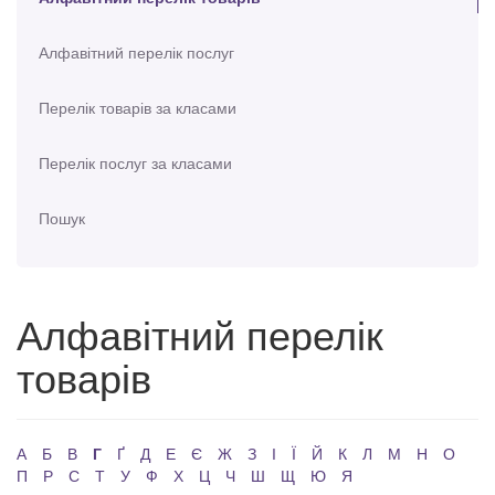
Алфавітний перелік послуг
Перелік товарів за класами
Перелік послуг за класами
Пошук
Алфавітний перелік
товарів
А
Б
В
Г
Ґ
Д
Е
Є
Ж
З
І
Ї
Й
К
Л
М
Н
О
П
Р
С
Т
У
Ф
Х
Ц
Ч
Ш
Щ
Ю
Я