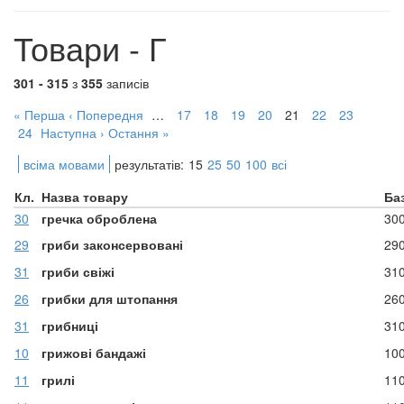
Товари - Г
301 - 315
з
355
записів
« Перша
‹ Попередня
…
17
18
19
20
21
22
23
24
Наступна ›
Остання »
всіма мовами
результатів:
15
25
50
100
всі
Кл.
Назва товару
Ба
30
гречка оброблена
30
29
гриби законсервовані
29
31
гриби свіжі
31
26
грибки для штопання
26
31
грибниці
31
10
грижові бандажі
10
11
грилі
11