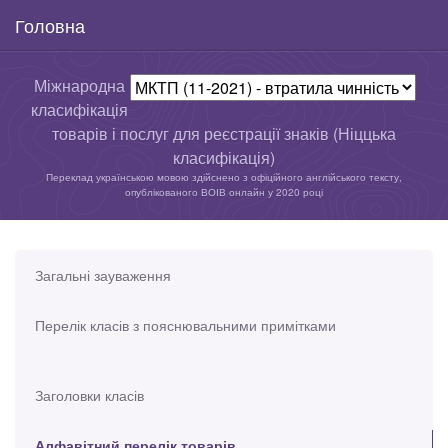
Головна
Міжнародна
класифікація
товарів і послуг для реєстрації знаків (Ніццька
класифікація)
Переклад українською мовою здійснено з офіційного англійського тексту,
опублікованого ВОІВ онлайн у 2020 році
Загальні зауваження
Перелік класів з пояснювальними примітками
Заголовки класів
Алфавітний перелік товарів