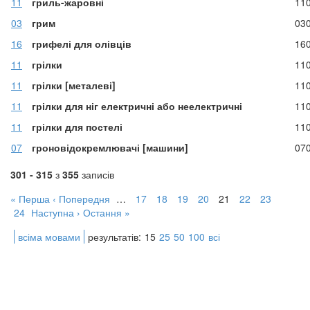
11
гриль-жаровні
11
03
грим
03
16
грифелі для олівців
16
11
грілки
11
11
грілки [металеві]
11
11
грілки для ніг електричні або неелектричні
11
11
грілки для постелі
11
07
гроновідокремлювачі [машини]
07
301 - 315
з
355
записів
« Перша
‹ Попередня
…
17
18
19
20
21
22
23
24
Наступна ›
Остання »
всіма мовами
результатів:
15
25
50
100
всі