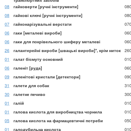
транспортних засобів
08
гайковерти [ручні інструменти]
08
08
гайкові ключі [ручні інструменти]
08
07
гайконарізувальні верстати
07
06
гаки [металеві вироби]
06
06
гаки для покрівельного шиферу металеві
06
26
галантерейні вироби [швацькі вироби]*, крім ниток
26
01
галат бісмуту основний
01
06
галеніт [руда]
06
09
галенітові кристали [детектори]
09
31
галети для собак
31
30
галетне печиво
30
01
галій
01
01
галова кислота для виробництва чорнила
01
05
галова кислота на фармацевтичні потреби
05
01
галодубильна кислота
01