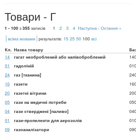
Товари - Г
1 - 100
з
355
записів
1
2
3
4
Наступна ›
Остання »
всіма мовами
результатів:
15
25
50
100
всі
Кл.
Назва товару
Ба
14
гагат необроблений або напівоброблений
14
01
гадоліній
01
24
газ [тканина]
24
16
газети
16
20
газетні вітрини
20
05
гази на медичні потреби
05
04
гази стверджені [паливо]
04
01
гази-пропеленти для аерозолів
01
09
газоаналізатори
09