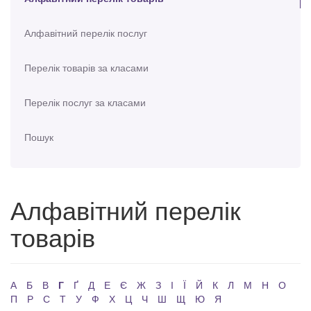
Алфавітний перелік послуг
Перелік товарів за класами
Перелік послуг за класами
Пошук
Алфавітний перелік
товарів
А
Б
В
Г
Ґ
Д
Е
Є
Ж
З
І
Ї
Й
К
Л
М
Н
О
П
Р
С
Т
У
Ф
Х
Ц
Ч
Ш
Щ
Ю
Я