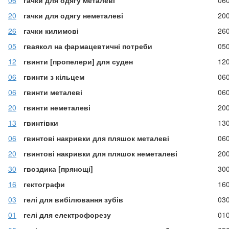
06
гачки для одягу металеві
06
20
гачки для одягу неметалеві
20
26
гачки килимові
26
05
гваякол на фармацевтичні потреби
05
12
гвинти [пропелери] для суден
12
06
гвинти з кільцем
06
06
гвинти металеві
06
20
гвинти неметалеві
20
13
гвинтівки
13
06
гвинтові накривки для пляшок металеві
06
20
гвинтові накривки для пляшок неметалеві
20
30
гвоздика [прянощі]
30
16
гектографи
16
03
гелі для вибілювання зубів
03
01
гелі для електрофорезу
01