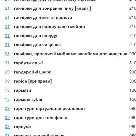
21
ганчірки для збирання пилу [клапті]
21
21
ганчірки для миття підлоги
21
21
ганчірки для полірування меблів
21
21
ганчірки для посуду
21
21
ганчірки для чищення
21
03
ганчірки, просочені мийними засобами для чищення
03
31
гарбузи свіжі
31
20
гардеробні шафи
20
30
гаріса [приправа]
30
13
гармати
13
15
гармоні губні
15
09
гарнітури віртуальної реальності
09
09
гарнітури для телефонів
09
08
гарпуни
08
08
гарпуни для рибалення
08