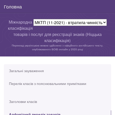
Головна
Міжнародна
класифікація
товарів і послуг для реєстрації знаків (Ніццька
класифікація)
Переклад українською мовою здійснено з офіційного англійського тексту,
опублікованого ВОІВ онлайн у 2020 році
Загальні зауваження
Перелік класів з пояснювальними примітками
Заголовки класів
Алфавітний перелік товарів