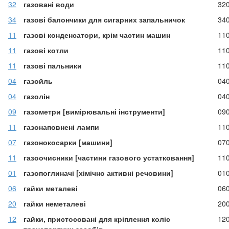
32
газовані води
32
34
газові балончики для сигарних запальничок
34
11
газові конденсатори, крім частин машин
11
11
газові котли
11
11
газові пальники
11
04
газойль
04
04
газолін
04
09
газометри [вимірювальні інструменти]
09
11
газонаповнені лампи
11
07
газонокосарки [машини]
07
11
газоочисники [частини газового устатковання]
11
01
газопоглиначі [хімічно активні речовини]
01
06
гайки металеві
06
20
гайки неметалеві
20
12
гайки, пристосовані для кріплення коліс
12