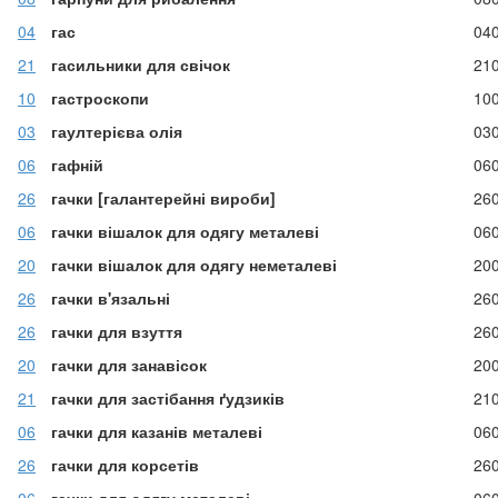
04
гас
04
21
гасильники для свічок
21
10
гастроскопи
10
03
гаултерієва олія
03
06
гафній
06
26
гачки [галантерейні вироби]
26
06
гачки вішалок для одягу металеві
06
20
гачки вішалок для одягу неметалеві
20
26
гачки в'язальні
26
26
гачки для взуття
26
20
гачки для занавісок
20
21
гачки для застібання ґудзиків
21
06
гачки для казанів металеві
06
26
гачки для корсетів
26