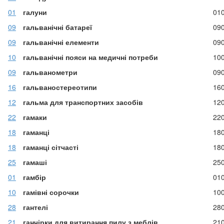
01
галуни
01
09
гальванічні батареї
09
09
гальванічні елементи
09
10
гальванічні пояси на медичні потреби
10
09
гальванометри
09
16
гальваностереотипи
16
12
гальма для транспортних засобів
12
22
гамаки
22
18
гаманці
18
18
гаманці сітчасті
18
25
гамаші
25
01
гамбір
01
10
гамівні сорочки
10
28
гантелі
28
21
ганчірки для витирання пилу з меблів
21