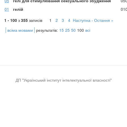
05
гелі для стимулювання сексуального збудження
05
01
гелій
01
1 - 100
з
355
записів
1
2
3
4
Наступна ›
Остання »
всіма мовами
результатів:
15
25
50
100
всі
ДП "Український інститут інтелектуальної власності"