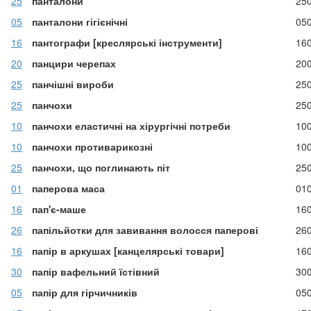
25
панталони
25
05
панталони гігієнічні
05
16
пантографи [креслярські інструменти]
16
20
панцири черепах
20
25
панчішні вироби
25
25
панчохи
25
10
панчохи еластичні на хірургічні потреби
10
10
панчохи противарикозні
10
25
панчохи, що поглинають піт
25
01
паперова маса
01
16
пап'є-маше
16
26
папільйотки для завивання волосся паперові
26
16
папір в аркушах [канцелярські товари]
16
30
папір вафельний їстівний
30
05
папір для гірчичників
05