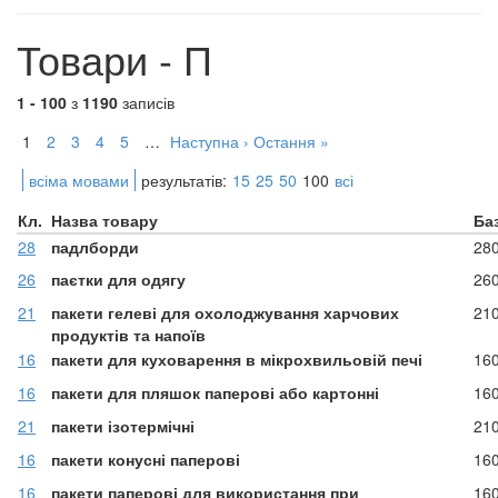
Товари - П
1 - 100
з
1190
записів
1
2
3
4
5
…
Наступна ›
Остання »
всіма мовами
результатів:
15
25
50
100
всі
Кл.
Назва товару
Ба
28
падлборди
28
26
паєтки для одягу
26
21
пакети гелеві для охолоджування харчових
21
продуктів та напоїв
16
пакети для куховарення в мікрохвильовій печі
16
16
пакети для пляшок паперові або картонні
16
21
пакети ізотермічні
21
16
пакети конусні паперові
16
16
пакети паперові для використання при
16