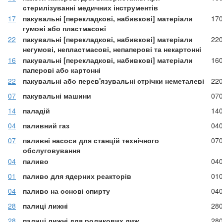
стерилізуванні медичних інструментів
17
пакувальні [перекладкові, набивкові] матеріали
17
гумові або пластмасові
22
пакувальні [перекладкові, набивкові] матеріали
22
негумові, непластмасові, непаперові та некартонні
16
пакувальні [перекладкові, набивкові] матеріали
16
паперові або картонні
22
пакувальні або перев'язувальні стрічки неметалеві
22
07
пакувальні машини
07
14
паладій
14
04
паливний газ
04
07
паливні насоси для станцій технічного
07
обслуговування
04
паливо
04
01
паливо для ядерних реакторів
01
04
паливо на основі спирту
04
28
палиці лижні
28
28
палиці лижні для роликових лиж
28