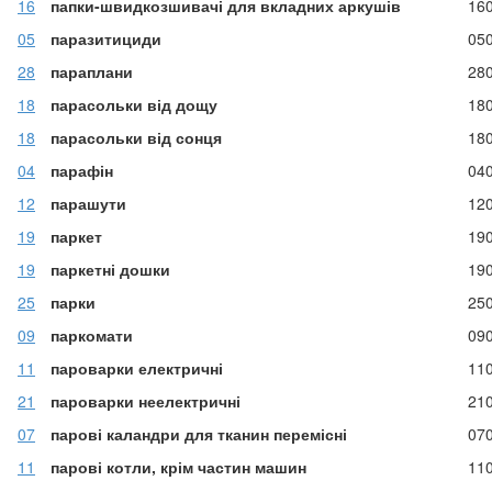
16
папки-швидкозшивачі для вкладних аркушів
16
05
паразитициди
05
28
параплани
28
18
парасольки від дощу
18
18
парасольки від сонця
18
04
парафін
04
12
парашути
12
19
паркет
19
19
паркетні дошки
19
25
парки
25
09
паркомати
09
11
пароварки електричні
11
21
пароварки неелектричні
21
07
парові каландри для тканин перемісні
07
11
парові котли, крім частин машин
11