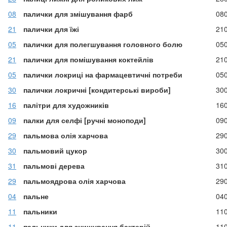
08
палички для змішування фарб
08
21
палички для їжі
21
05
палички для полегшування головного болю
05
21
палички для помішування коктейлів
21
05
палички локриці на фармацевтичні потреби
05
30
палички локричні [кондитерські вироби]
30
16
палітри для художників
16
09
палки для селфі [ручні моноподи]
09
29
пальмова олія харчова
29
30
пальмовий цукор
30
31
пальмові дерева
31
29
пальмоядрова олія харчова
29
04
пальне
04
11
пальники
11
11
пальники для знищування бактерій
11