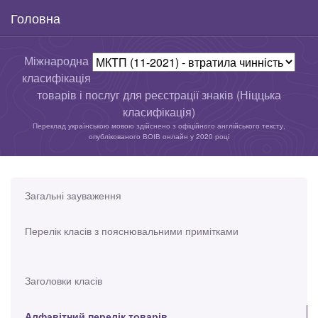
Головна
Міжнародна
класифікація
товарів і послуг для реєстрації знаків (Ніццька
класифікація)
Переклад українською мовою здійснено з офіційного англійського тексту,
опублікованого ВОІВ онлайн у 2020 році
Загальні зауваження
Перелік класів з пояснювальними примітками
Заголовки класів
Алфавітний перелік товарів