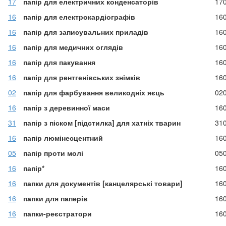
17
папір для електричних конденсаторів
17
16
папір для електрокардіографів
16
16
папір для записувальних приладів
16
16
папір для медичних оглядів
16
16
папір для пакування
16
16
папір для рентгенівських знімків
16
02
папір для фарбування великодніх яєць
02
16
папір з деревинної маси
16
31
папір з піском [підстилка] для хатніх тварин
31
16
папір люмінесцентний
16
05
папір проти молі
05
16
папір*
16
16
папки для документів [канцелярські товари]
16
16
папки для паперів
16
16
папки-реєстратори
16