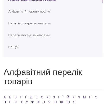
Алфавітний перелік послуг
Перелік товарів за класами
Перелік послуг за класами
Пошук
Алфавітний перелік
товарів
А
Б
В
Г
Ґ
Д
Е
Є
Ж
З
І
Ї
Й
К
Л
М
Н
О
П
Р
С
Т
У
Ф
Х
Ц
Ч
Ш
Щ
Ю
Я