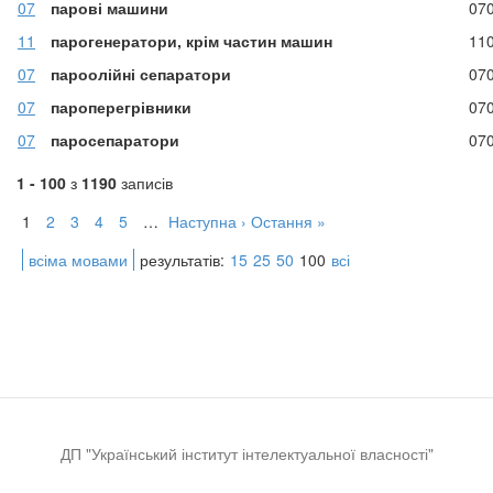
07
парові машини
07
11
парогенератори, крім частин машин
11
07
пароолійні сепаратори
07
07
пароперегрівники
07
07
паросепаратори
07
1 - 100
з
1190
записів
1
2
3
4
5
…
Наступна ›
Остання »
всіма мовами
результатів:
15
25
50
100
всі
ДП "Український інститут інтелектуальної власності"