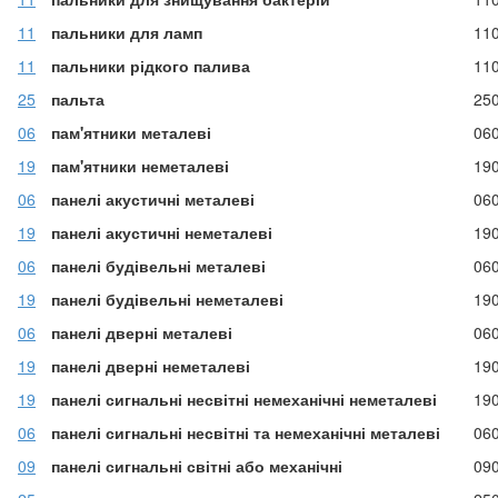
11
пальники для ламп
11
11
пальники рідкого палива
11
25
пальта
25
06
пам'ятники металеві
06
19
пам'ятники неметалеві
19
06
панелі акустичні металеві
06
19
панелі акустичні неметалеві
19
06
панелі будівельні металеві
06
19
панелі будівельні неметалеві
19
06
панелі дверні металеві
06
19
панелі дверні неметалеві
19
19
панелі сигнальні несвітні немеханічні неметалеві
19
06
панелі сигнальні несвітні та немеханічні металеві
06
09
панелі сигнальні світні або механічні
09